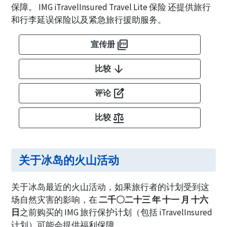
保障。 IMG iTravelInsured Travel Lite 保险 还提供旅行
和行李延误保险以及紧急旅行援助服务。
picture_as_pdf
宣传册
arrow_downward
比较
edit_square
评论
balance
比较
关于冰岛的火山活动
关于冰岛最近的火山活动，如果旅行者的计划受到这
场自然灾害的影响，在
二千〇二十三 年 十一 月 十六
日
之前购买的 IMG 旅行保护计划（包括 iTravelInsured
计划）可能会提供福利保障。