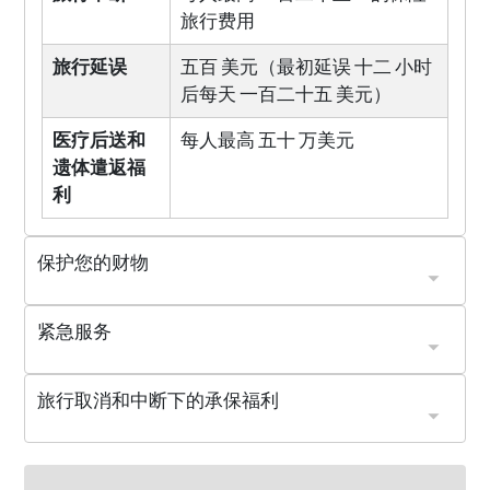
旅行费用
旅行延误
五百 美元（最初延误 十二 小时
后每天 一百二十五 美元）
医疗后送和
每人最高 五十 万美元
遗体遣返福
利
保护您的财物
护照、签证或其他旅行证件的更换
七百五十 美元（每件物品最高 二百五十 美元）
紧急服务
意外和疾病医疗及牙科费用
牙科费用分项限额
最高限额。需支付免赔额和共同保险费
旅行取消和中断下的承保福利
旅行同伴、商业伙伴或儿童看护人患病、受伤或死亡
被保险人的主要居住地或预定目的地变得无法居住
直接提供旅行安排的实体的财务破产或财务违约