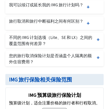
旅行费用将包括所有不可退还的费用，例如机票费
购买保险后 十 天免费查看期内提出取消请求
我可以续订或延长我的 IMG 旅行计划吗？
用、游轮费用、酒店预订费用……如果旅行意外取
旅行开始前提出取消请求
消，这些原本会损失的费用将由 IMG 旅行取消计划
不可以，IMG 计划不可续订。
承担。
旅行取消和旅行中断福利之间有何区别？
如果整个行程在旅行开始前取消（即在旅行开始日
不同的 IMG 计划选项（Lite、SE 和 LX）之间的
期之前），则可享受旅行取消保险。旅行中断保险
覆盖范围有何差异？
仅在旅行开始后适用。如果旅行因有效的承保原因
您比较了三个 IMG 计划之间的覆盖范围差异
IMG 旅
取消（除非您拥有涵盖 CFAR 的 Travel LX 计划），
您的旅行取消保险计划是否涵盖个人隔离的额
行保险比较
则在旅行开始后，受保旅行者必须返回其祖国，则
外住宿费用？
旅行中断保险适用。
没有特定的“住宿”福利，但福利可适用于
IMG 旅行
保险
的旅行延误福利。旅行延误将报销每天每人
IMG 旅行保险相关保险范围
的保单限额（因计划而异）的额外餐费、住宿费和
当地交通费。隔离要求是这些福利的承保事件。此
外，如果因症状而寻求医疗，医疗费用福利也将适
IMG 预算级旅行保险计划
用。福利将适用于投保的旅行者或旅行同伴。
预算级计划，适合注重价格的旅行者和行程取消。