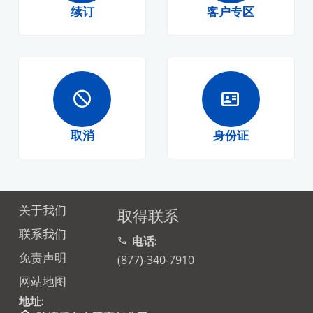
续订
客户专区
block
id_card
取消
身份证
关于我们
取得联系
联系我们
电话:
call
免责声明
(877)-340-7910
网站地图
地址: