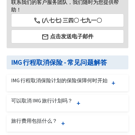
联系我们的客户服务团队，我们随时为您提供帮
助！
call
(八七七) 三四〇 七九一〇
email
点击发送电子邮件
IMG 行程取消保险 - 常见问题解答
IMG 行程取消保险计划的保险保障何时开始
行程取消保险保障从购买保单的次日起开始。旅行
可以取消 IMG 旅行计划吗？
取消保险计划将为旅行者提供保险，包括旅行出发
日期之前取消旅行等因素。
是的，如果保单上没有索赔，并且旅行者符合以下
旅行费用包括什么？
条件，则可以取消 IMG 计划：