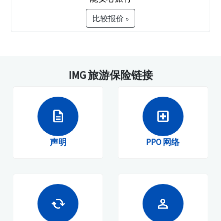
比较报价 »
IMG 旅游保险链接
description
local_hospital
声明
PPO 网络
cached
person