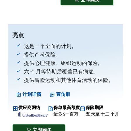
shopping_cart
亮点
这是一个全面的计划。
提供产科保险。
提供心理健康、组织运动的保险。
六 个月等待期后覆盖已有病症。
提供冒险运动和其他体育活动的保险。
计划详情
宣传册
assignment
picture_as_pdf
供应商网络
保单最高额度
保险期限
local_hospital
request_quote
calendar_month
最多 $一百万
五 天至 十二 个月
立即购买
shopping_cart