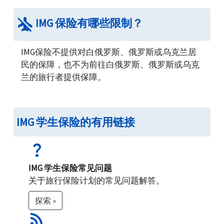
现有病症覆盖：
这是许多客户需要的重要福利
airplanemode_inactive
IMG 保险有哪些限制？
因素。学生计划有至少6个月的等待期，才会
涵盖现有病症。
IMG保险不提供对白俄罗斯、俄罗斯或乌克兰居
心理健康和药物滥用覆盖：
大多数大学要求此
民的保障，也不为前往白俄罗斯、俄罗斯或乌克
类覆盖。
兰的旅行者提供保障。
取消和续保：
每个计划都有独特的取消和续保
政策。如果在初次购买保险时有任何疑问，注
意这些政策非常重要。
IMG 学生保险的有用链接
运动和其他特殊活动：
一些计划为校际和校内
体育项目提供保障...
question_mark
根据这些因素，American Visitor Insurance 提
IMG 学生保险常见问题
供了一个出色的学生医疗保险比较工具，学生
关于旅行保险计划的常见问题解答。
可以根据自己的需求获取报价。一旦输入必要
探索 »
的信息，网站会显示流行的学生保险计划的总
rss_feed
结，并进行对比。