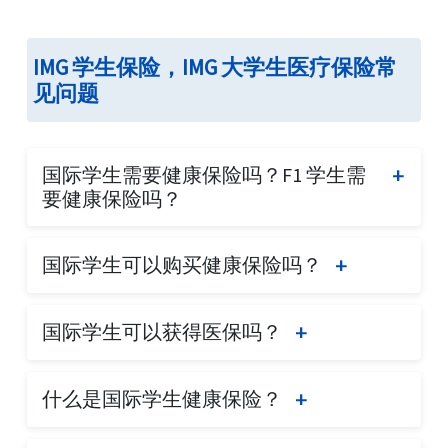
IMG 学生保险，IMG 大学生医疗保险常
见问题
国际学生需要健康保险吗？F1 学生需
要健康保险吗？
毫无疑问，所有学生在美国期间都应该购买健
国际学生可以购买健康保险吗？
康保险。美国的医疗费用是世界上最高的，轻
微的伤害或事故可能会让您负担数万美金。保
是的，国际学生当然可以购买学生医疗保险，
持健康并照顾自己当然是非常重要的，但意外
国际学生可以获得医保吗？
我们在美国访客保险公司提供了多种学生保险
随时可能发生，而且往往发生在我们最不期待
选项。很多大学本身也提供学生保险，但这可
的时候。
不可以。国际学生无法参加 医疗保险（美国联
能会很昂贵。我们提供的学生保险比大学保险
什么是国际学生健康保险？
邦医疗保险）。医疗保险 是美国政府的一个项
因此，学生应在发生紧急情况之前就有适当的
更具经济性，并且提供类似的保障福利。
目，仅提供给美国公民或永久居民，他们已经
保险，以免陷入严重的债务困境。
国际学生健康保险是为那些在国外学习的个人
然而，学生应该确认大学是否允许学生购买校
缴纳了美国的社会保障系统。