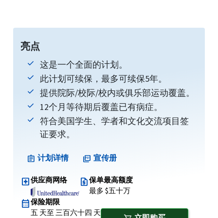
亮点
这是一个全面的计划。
此计划可续保，最多可续保5年。
提供院际/校际/校内或俱乐部运动覆盖。
12个月等待期后覆盖已有病症。
符合美国学生、学者和文化交流项目签
证要求。
计划详情
宣传册
assignment
picture_as_pdf
供应商网络
保单最高额度
local_hospital
request_quote
最多 $五十万
保险期限
calendar_month
五 天至 三百六十四 天
立即购买