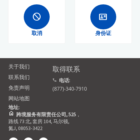
block
id_card
取消
身份证
关于我们
取得联系
联系我们
电话:
call
免责声明
(877)-340-7910
网站地图
地址:
home
跨境服务有限责任公司, 525
，
路线 73 北, 套房 104, 马尔顿,
氮J, 08053-3422