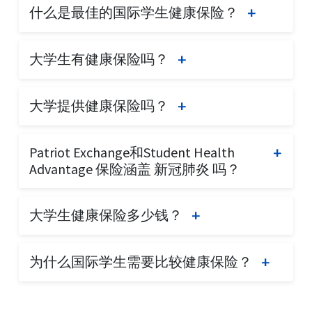
什么是最佳的国际学生健康保险？
提供的健康保险，无论是短期还是长期。许多
外保险，以及是否能获得该学生保险的豁免。
美国的国内健康保险计划可能无法全面覆盖在
最佳的学生医疗保险因学生而异。没有一种学
国外的人。此外，一些国际项目可能要求在参
大学生有健康保险吗？
生保险可以成为适用于所有学生的最佳国际学
与项目时提供一定水平的健康保险。
生健康保险计划。选择最佳学生保险时，考虑
美国公民可以通过所在州的健康保险市场购买
幸运的是，我们在美国访客保险公司已经使得
的因素包括保险福利、提供者网络和国际学生
大学提供健康保险吗？
健康保险计划。非美国公民可以购买访客保险
比较和找到适合您的学生健康保险计划变得更
健康保险的费用。
计划。持F或J签证的外国学生专门可以购买
加容易。
大多数大学为学生提供团体健康保险。如果学
“学生”健康保险计划，这些计划通常比访客保
Patriot Exchange和Student Health
生没有其他保险，可能会要求购买此保险。请
险便宜。学生可以比较不同的学生医疗保险计
Advantage 保险涵盖 新冠肺炎 吗？
与您的学校确认可用的选项。然而，美国访客
划，并做出明智的选择。
保险公司提供的学生保险计划通常比大学保险
Patriot Exchange
和
Student Health Advantage
更便宜，并提供类似的保障。
大学生健康保险多少钱？
保险包括因 新冠肺炎 导致的符合条件的医疗
学生可以对比大学保险与我们网站上的计划，
费用，最高可达医疗最高限额。
大学生的健康保险费用将取决于保险计划的保
做出明智的选择。
为什么国际学生需要比较健康保险？
障福利、学生的年龄、所需的医疗最高限额和
计划的免赔额。在美国境内的学生健康保险费
大多数国际学生健康保险计划初看起来相似。
用通常比在美国以外的国家更高。
然而，尽管它们有许多共同的福利，且保费也