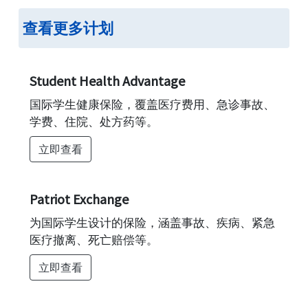
相似，不同的学生保险计划确实有一些额外的
查看更多计划
福利或可能有一些特定的限制。
为了根据学生的需求选择最合适的计划并获得
足够的保障，比较不同的学生健康保险计划的
Student Health Advantage
特点非常重要。
国际学生健康保险，覆盖医疗费用、急诊事故、
以下是比较学生健康保险计划的重要因素：
学费、住院、处方药等。
保单最高限额：
这是保险计划的最高覆盖金
立即查看
额，通常在 $五万 到 $一百万 之间。它是保险
在发生极端紧急情况时的最大赔付金额，按照
Patriot Exchange
保单指南和条款计算。
为国际学生设计的保险，涵盖事故、疾病、紧急
免赔额：
免赔额的选项在计划之间可能从 $五
医疗撤离、死亡赔偿等。
十 到 $五千 不等。较高的免赔额意味着较低的
保费，反之亦然。选择大免赔额的低保费综合
立即查看
计划通常是推荐的做法，因为大多数综合计划
只需要一次性免赔额，且更具成本效益。