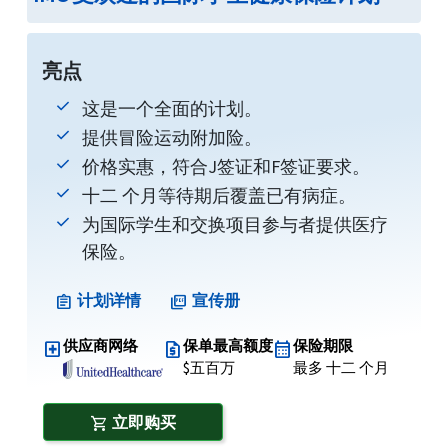
亮点
这是一个全面的计划。
提供冒险运动附加险。
价格实惠，符合J签证和F签证要求。
十二 个月等待期后覆盖已有病症。
为国际学生和交换项目参与者提供医疗
保险。
计划详情
宣传册
assignment
picture_as_pdf
供应商网络
保单最高额度
保险期限
local_hospital
request_quote
calendar_month
$五百万
最多 十二 个月
立即购买
shopping_cart