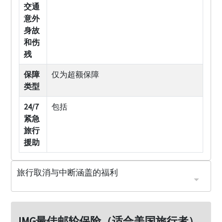
交通
意外
身故
和伤
残
保障
仅为超额保障
类型
24/7
包括
紧急
旅行
援助
旅行取消与中断涵盖的福利
被保险人、家庭成员、旅行伴侣或导游/组织者的疾病、受伤或死亡
被保险人主要居所或目的地因火灾、洪水、其他自然灾害、恶意破坏或入室盗窃而变得无法居住
（不包括从您购买由其他供应商提供的旅行安排的旅行供应商、旅行社、组织或公司）
IMG最佳邮轮保险（适合美国旅行者）