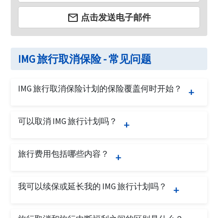
email
点击发送电子邮件
IMG 旅行取消保险 - 常见问题
IMG 旅行取消保险计划的保险覆盖何时开始？
旅行取消保险覆盖从购买保单后的第二天开始。旅
可以取消 IMG 旅行计划吗？
行取消保险计划将覆盖旅行者在出发日期之前的旅
行取消等因素。
是的，如果保单没有索赔并且旅行者：
旅行费用包括哪些内容？
在购买保险后的 十天免费审查期内提出取
旅行费用将包括所有不可退还的费用，如机票费
消请求
我可以续保或延长我的 IMG 旅行计划吗？
用、邮轮费用、酒店预订费用……如果发生计划外
在旅行开始之前提出取消请求
的旅行取消，这些原本会失去的费用将由 IMG 旅行
不可以，IMG 计划不可续保。
取消计划覆盖。