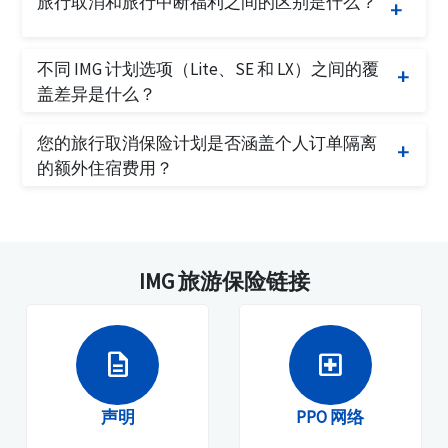
旅行取消和旅行中断福利之间的区别是什么？
旅行取消覆盖适用于在旅行开始之前取消整个旅行
不同 IMG 计划选项（Lite、SE 和 LX）之间的覆
的情况（即在旅行开始日期之前）。旅行中断覆盖
盖差异是什么？
仅适用于旅行开始后。如果旅行因有效覆盖的原因
您可以比较三个 IMG 计划之间的覆盖差异
IMG 旅行
取消（除非您有包含 CFAR 的 Travel LX 计划），旅
您的旅行取消保险计划是否涵盖个人订单隔离
保险比较
行中断适用，并且被保险旅行者必须返回其母国。
的额外住宿费用？
没有特定的“住宿”福利，但福利可以适用于
IMG 旅
行保险
的旅行延误福利。旅行延误将根据每人每
天的政策限额（因计划而异）报销额外的餐饮、住
宿和本地交通费用。隔离要求是这些福利下的覆盖
IMG 旅游保险链接
事件。此外，如果由于症状需要接受医疗治疗，医
疗费用福利也将适用。福利适用于被保险旅行者或
旅行伴侣。
description
local_hospital
声明
PPO 网络