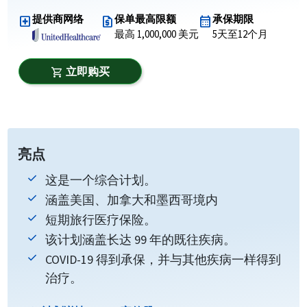
提供商网络
保单最高限额
承保期限
local_hospital
request_quote
calendar_month
最高 1,000,000 美元
5天至12个月
立即购买
shopping_cart
亮点
这是一个综合计划。
涵盖美国、加拿大和墨西哥境内
短期旅行医疗保险。
该计划涵盖长达 99 年的既往疾病。
COVID-19 得到承保，并与其他疾病一样得到
治疗。