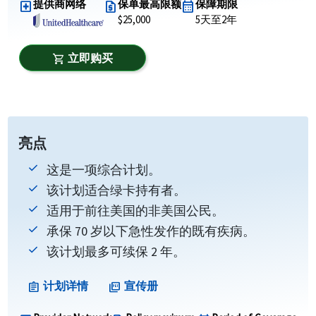
提供商网络
保单最高限额
保障期限
local_hospital
request_quote
calendar_month
$25,000
5天至2年
立即购买
shopping_cart
亮点
这是一项综合计划。
该计划适合绿卡持有者。
适用于前往美国的非美国公民。
承保 70 岁以下急性发作的既有疾病。
该计划最多可续保 2 年。
计划详情
宣传册
assignment
picture_as_pdf