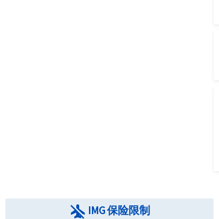
airplanemode_inactive
IMG 保险限制