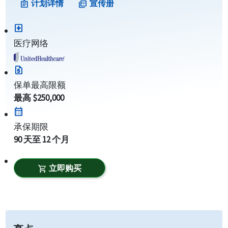
计划详情
宣传册
assignment
picture_as_pdf
local_hospital
医疗网络
request_quote
保单最高限额
最高 $250,000
calendar_month
承保期限
90 天至 12 个月
立即购买
shopping_cart