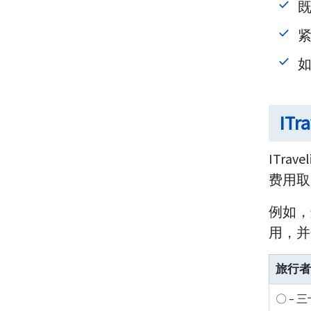
紧
IT
ITr
费用取
例如，这
用，并
旅行者
〇 – 