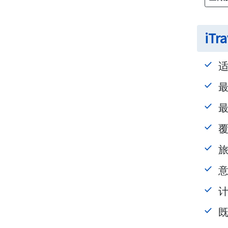
iT
旅
计