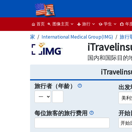
图像主页
旅行
学生
年
首页
zoom_in
flight
school
trip
home
家
International Medical Group(IMG)
旅行
iTravelin
国内和国际目的
iTraveli
旅行者（年龄）
出发
美利
每位旅客的旅行费用
开始