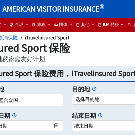
®
AMERICAN VISITOR INSURANCE
度
全球
旅程
团体
其他
IMG 特征
globe
trip
groups
draft
description
search
取消保险
iTravelinsured Sport
sured Sport 保险
地的家庭友好计划
nsured Sport 保险费用，iTravelinsured S
地
目的地
坚合众国
日期
结束日期