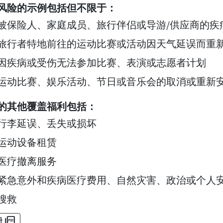
风险的示例包括但不限于：
被保险人、家庭成员、旅行伴侣或导游/供应商的疾
旅行者特地前往的运动比赛或活动因天气延误而重
因疾病或受伤无法参加比赛、表演或志愿者计划
运动比赛、娱乐活动、节日或音乐会的取消或重新
的其他覆盖福利包括：
行李延误、丢失或损坏
运动设备租赁
医疗撤离服务
紧急意外和疾病医疗费用、自然灾害、政治或个人
搜救
picture_as_pdf
册