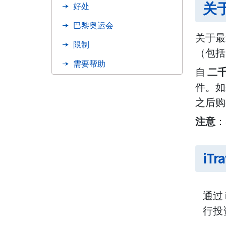
关
好处
巴黎奥运会
关于最
限制
（包括 i
需要帮助
自
二千
常见问题解答
件。如
之后购
资源
注意
：
iTr
通过 
行投