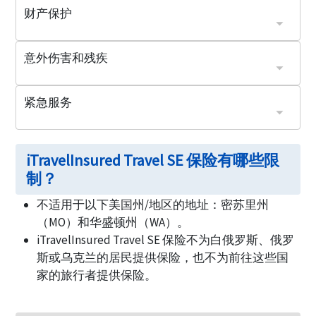
财产保护
护照、签证或其他旅行文件的更换
$二千五百（每件物品最多 $二百五十）
意外伤害和残疾
紧急服务
意外和疾病的医疗及牙科费用
每人最多 $二十五万
每次旅行最多 $一千
iTravelInsured Travel SE 保险有哪些限
制？
不适用于以下美国州/地区的地址：密苏里州
（MO）和华盛顿州（WA）。
iTravelInsured Travel SE 保险不为白俄罗斯、俄罗
斯或乌克兰的居民提供保险，也不为前往这些国
家的旅行者提供保险。