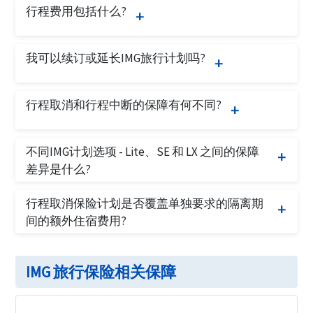
行程费用包括什么?
件，可以取消IMG计划：
行程费用包括所有不可退款的开支，如机票费用、
在购买保险后的 十 天宽限期内提出取消请
我可以续订或延长IMG旅行计划吗?
邮轮费用、酒店预订费用等。如果行程因突发情况
求
取消，IMG行程取消计划将覆盖这些本来会丧失的
在旅行开始之前提出取消请求
不可以，IMG计划不能续订。
费用。
行程取消和行程中断的保障有何不同?
行程取消保障适用于在旅行开始之前取消整个行程
不同IMG计划选项 - Lite、SE 和 LX 之间的保障
（即使在旅行开始日期之前）。行程中断保障仅在
差异是什么?
旅行开始后适用。如果旅行因合法理由取消（除非
您可以通过
IMG旅行保险比较
来比较这三种IMG计
您拥有旅行 SE 计划，涵盖了“取消任何理由”保
行程取消保险计划是否覆盖单独要求的隔离期
划的保障差异。
障），旅行者必须返回其祖国。
间的额外住宿费用?
没有特定的“住宿”福利，但可以通过
IMG旅行保险
的旅行延误福利适用。旅行延误将根据每个计划的
IMG 旅行保险相关保障
每日每人政策限额，报销额外的餐饮、住宿和当地
交通费用。隔离要求是每个福利项下的保障事件。
如果因症状需要接受医疗治疗，医疗费用福利也将