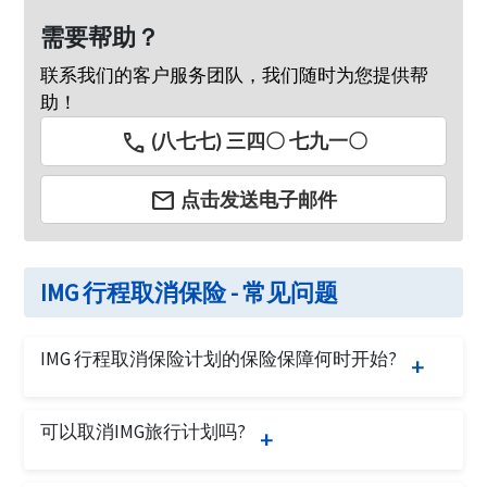
需要帮助？
联系我们的客户服务团队，我们随时为您提供帮
助！
call
(八七七) 三四〇 七九一〇
email
点击发送电子邮件
IMG 行程取消保险 - 常见问题
IMG 行程取消保险计划的保险保障何时开始?
行程取消保险从购买保单后的第二天开始。即使在
可以取消IMG旅行计划吗?
出发日期之前，行程取消保险计划也会覆盖旅行者
的相关因素，例如行程取消。
是的，如果保单没有理赔并且旅行者满足以下条