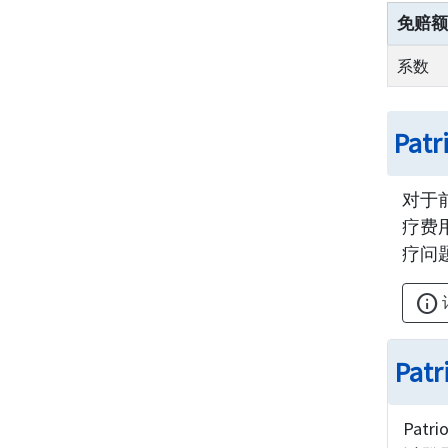
免赔额
系数
Pat
对于前
疗费
疗问
info
Pat
Patri