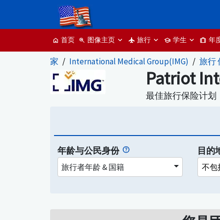
图像主页
旅行
学生
年
首页
zoom_in
flight
school
trip
home
家
International Medical Group(IMG)
旅行
Patriot I
最佳旅行保险计划
年龄与公民身份
目的
旅行者年龄 & 国籍
不包