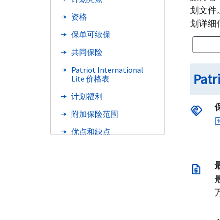
划文件。
资格
划详细
保单可续保
共同保险
Patriot International
Patr
Lite 价格表
计划福利
handshake
附加保险范围
优点和缺点
PPO 网络
request_quote
常见问题
需要帮助
索赔程序