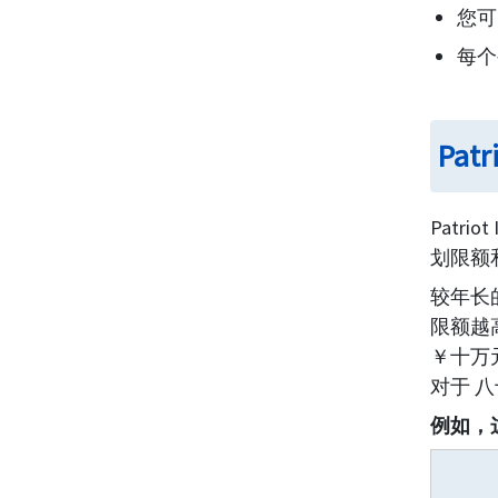
您可
每个
Pat
Patr
划限额
较年长的
限额越
￥十万
对于 
例如，这里