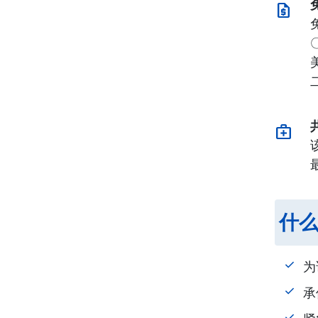
相关计划
request_quote
相关保险范围
限制
比较游客保险
主要国籍
medical_services
什么 
为
承