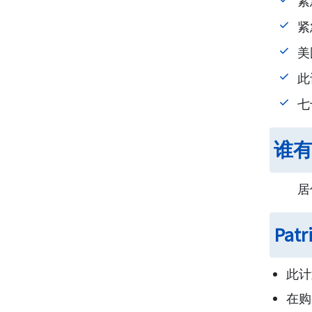
紧
紧
美
此
七
谁有资
居
Pat
此计
在购