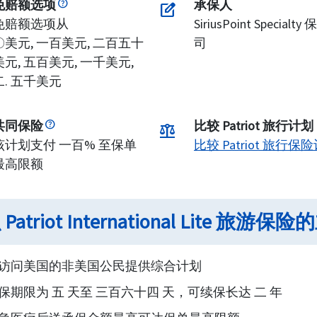
免赔额选项
承保人
edit_square
免赔额选项从
SiriusPoint Specialt
〇美元, 一百美元, 二百五十
司
美元, 五百美元, 一千美元,
二. 五千美元
共同保险
比较 Patriot 旅行计划
balance
该计划支付 一百% 至保单
比较 Patriot 旅行保
最高限额
Patriot International Lite
访问美国的非美国公民提供综合计划
保期限为 五 天至 三百六十四 天，可续保长达 二 年