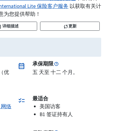
 International Lite 保险客户服务
以获取有关计
意为您提供帮助！
ent
sync
详细描述
更新
承保期限
calendar_month
（优
五 天至 十二 个月。
最适合
checklist
re 网络
美国访客
B1 签证持有人