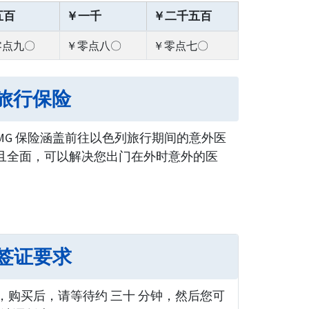
五百
￥一千
￥二千五百
零点九〇
￥零点八〇
￥零点七〇
乌克兰旅行保险
nal IMG 保险涵盖前往以色列旅行期间的意外医
且全面，可以解决您出门在外时意外的医
足申根签证要求
，购买后，请等待约 三十 分钟，然后您可