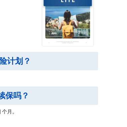
e 保险计划？
延长或续保吗？
 个月。