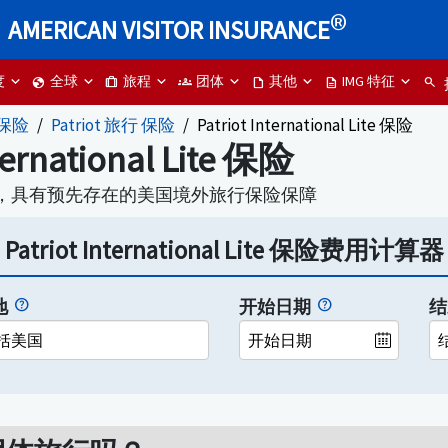
®
AMERICAN VISITOR INSURANCE
度
全球
旅程
团体
其他
IMG 特征
globe
trip
groups
draft
description
search
 保险
Patriot 旅行 保险
Patriot International Lite 保险
nternational Lite 保险
，具有预先存在的美国境外旅行保险保障
Patriot International Lite 保险费用计算器
地
开始日期
结
括美国