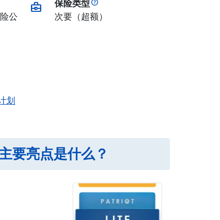
保险类型
business_center
y 保险公
次要（超额）
险计划
 旅游保险的主要亮点是什么？