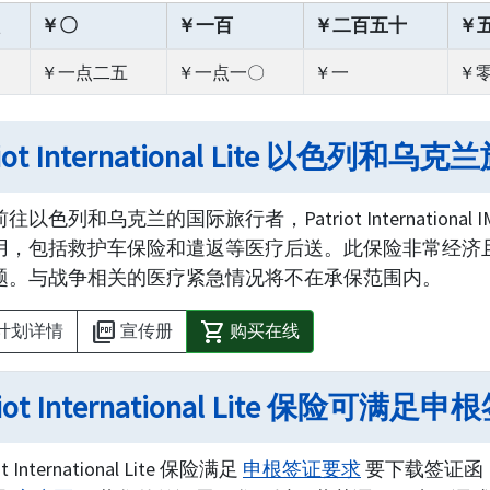
￥〇
￥一百
￥二百五十
￥
￥一点二五
￥一点一〇
￥一
￥
riot International Lite 以色列和
往以色列和乌克兰的国际旅行者，Patriot Internatio
用，包括救护车保险和遣返等医疗后送。此保险非常经济
题。与战争相关的医疗紧急情况将不在承保范围内。
picture_as_pdf
shopping_cart
计划详情
宣传册
购买在线
riot International Lite 保险可满
ot International Lite 保险满足
申根签证要求
要下载签证函