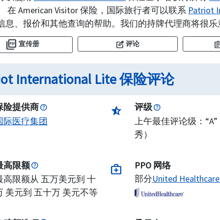
 在 American Visitor 保险，国际旅行者可以联系
Patriot
信息、报价和其他查询的帮助。我们的持牌代理商将很乐
picture_as_pdf
edit_square
assignm
评论
宣传册
iot International Lite 保险评论
保险提供商
评级
star_half
国际医疗集团
上午最佳评论级：“A”
秀）
最高限额
PPO 网络
medical_services
部分
United Healthca
最高限额从 五万美元到 十
万 美元到 五十万 美元不等