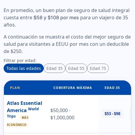
En promedio, un buen plan de seguro de salud integral
cuesta entre
para un
viajero de 35
$58 y $108 por mes
años
.
A continuación se muestra el costo del mejor seguro de
salud para visitantes a EEUU por mes con un deducible
de $250.
Filtrar por edad:
Todas las edades
Edad 35
Edad 55
Edad 75
PLAN
COBERTURA MÁXIMA
EDAD 35
E
Atlas Essential
World
America
$50,000 -
$
$53 - $98
Trips
$
$1,000,000
MÁS
ECONÓMICO