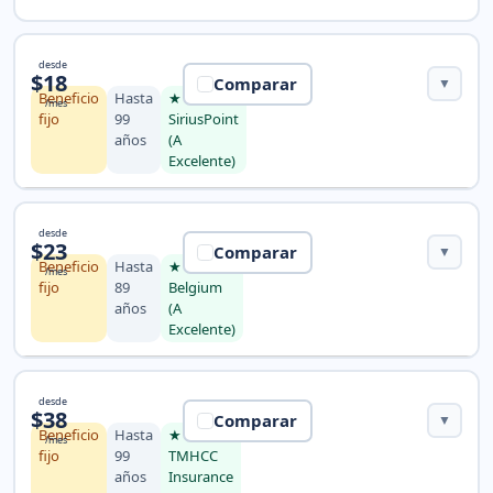
Seguro Visitors Care
desde
$18
Comparar
▼
Beneficio
Hasta
★
/mes
fijo
99
SiriusPoint
años
(A
Excelente)
Seguro Safe Travels Elite
desde
$23
Comparar
▼
Beneficio
Hasta
★ Zurich
/mes
fijo
89
Belgium
años
(A
Excelente)
Seguro VisitorSecure
desde
$38
Comparar
▼
Beneficio
Hasta
★
/mes
fijo
99
TMHCC
años
Insurance