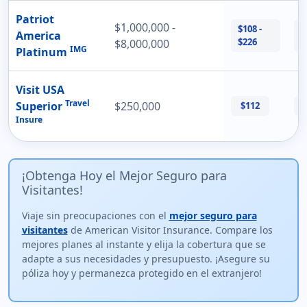
Patriot
$1,000,000 -
$108 -
$
America
$226
$
$8,000,000
IMG
Platinum
Visit USA
Travel
Superior
$250,000
$112
Insure
¡Obtenga Hoy el Mejor Seguro para
Visitantes!
Viaje sin preocupaciones con el
mejor seguro para
visitantes
de American Visitor Insurance. Compare los
mejores planes al instante y elija la cobertura que se
adapte a sus necesidades y presupuesto. ¡Asegure su
póliza hoy y permanezca protegido en el extranjero!