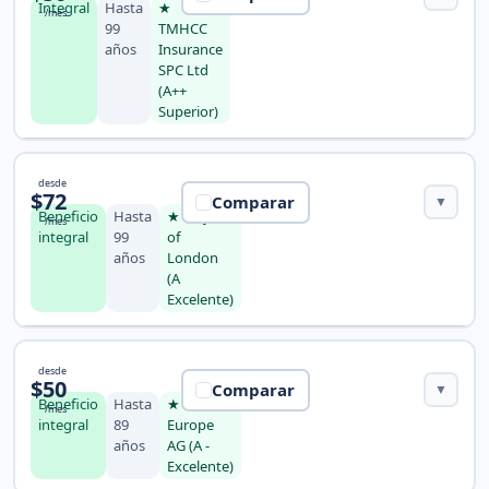
Integral
Hasta
★
/mes
99
TMHCC
años
Insurance
SPC Ltd
(A++
Superior)
Seguro Visit USA HealthCare Superior
desde
$72
Comparar
▼
Beneficio
Hasta
★ Lloyd's
/mes
integral
99
of
años
London
(A
Excelente)
Seguro Safe Travels USA Comprehensive
desde
$50
Comparar
▼
Beneficio
Hasta
★ Zurich
/mes
integral
89
Europe
años
AG (A -
Excelente)