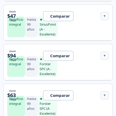
Seguro Patriot America Plus
desde
$47
Comparar
▼
Beneficio
Hasta
★
/mes
integral
99
SiriusPoint
años
(A -
Excelente)
Seguro Travel Medical Choice
desde
$94
Comparar
▼
Beneficio
Hasta
★ Crum &
/mes
integral
99
Forster
años
SPC (A -
Excelente)
Seguro Diplomat America
desde
$63
Comparar
▼
Beneficio
Hasta
★ Crum &
/mes
integral
99
Forster
años
SPC (A
Excelente)