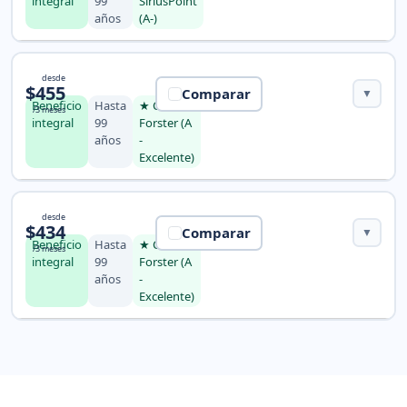
integral
99
SiriusPoint
años
(A-)
Seguro INF Elite X
desde
$455
Comparar
▼
Beneficio
Hasta
★ Crum &
/3 meses
integral
99
Forster (A
años
-
Excelente)
Seguro Diplomat Long Term
desde
$434
Comparar
▼
Beneficio
Hasta
★ Crum &
/3 meses
integral
99
Forster (A
años
-
Excelente)