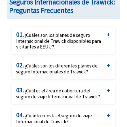
Seguros Internacionales de Trawick:
Preguntas Frecuentes
01.
¿Cuáles son los planes de seguro
Internacional de Trawick disponibles para
visitantes a EEUU?
Trawick International ofrece varios planes de
02.
seguro para visitantes de EEUU para visitantes
¿Cuáles son los diferentes planes de
seguro Internacionales de Trawick?
de EEUU. Trawick ofrece planes de beneficios
fijos más económicos, a saber, 'Safe Travel
Trawick International ofrece numerosas
Elite' y 'Safe Travel Elite Diamond para
03.
opciones de seguros para todo tipo de
¿Cuál es el área de cobertura del
personas mayores', así como planes de
seguro de viaje Internacional de Trawick?
viajeros, incluidos turistas, estudiantes que
cobertura integral como 'Safe Travel USA
estudian en el extranjero, empresarios y
El seguro Internacional de Trawick es un
integral'. Puedes comparar las diferentes
corporaciones, familias y grupos de viajeros.
04.
seguro médico de viaje a corto plazo diseñado
¿Cuánto cuesta el seguro de viaje
opciones de planes en:
Algunos de los diferentes planes de Trawick
Internacional de Trawick?
para cualquier persona, siempre que se