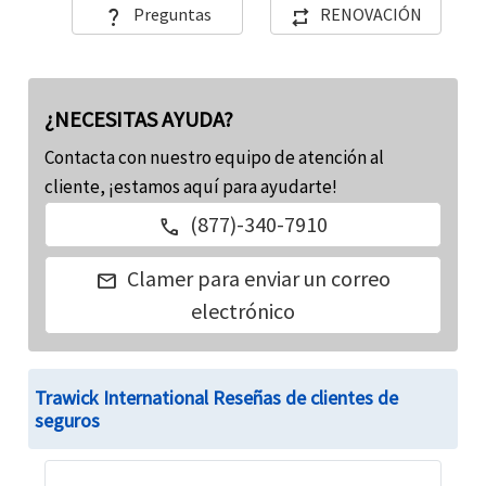
Preguntas
RENOVACIÓN
question_mark
repeat
ciudadanos estadounidenses que viajan a los
primaria y exceso:
Límite máximo de por vida para evacuación
EEUU y ciudadanos no estadounidenses que
médica de emergencia $25K
Cobertura primaria versus cobertura en exceso
viajan desde su país de origen pero no visitan
Condición relacionada con el corazón:
los EEUU.
Menores de 69 años - $25K
¿NECESITAS AYUDA?
70 años y más - $15K
Contacta con nuestro equipo de atención al
cliente, ¡estamos aquí para ayudarte!
Safe Travel USA Comprehensive - Más detalles
(877)-340-7910
call
Clamer para enviar un correo
mail
electrónico
Trawick International Reseñas de clientes de
seguros