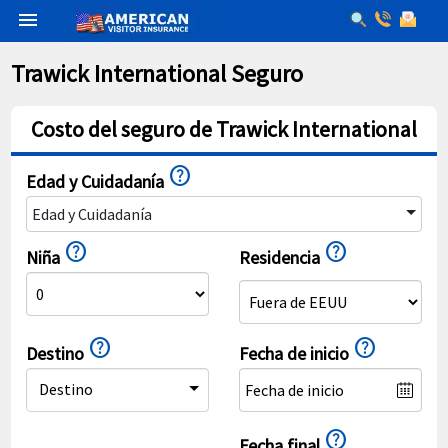
menu
Trawick International Seguro
Costo del seguro de Trawick International
help
Edad y Cuidadanía
Edad y Cuidadanía
help
help
Niña
Residencia
help
help
Destino
Fecha de inicio
Destino
help
Fecha final