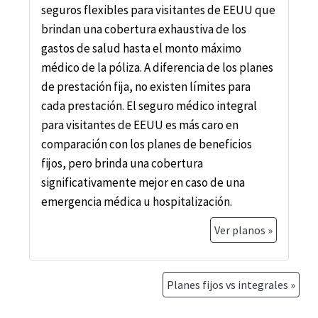
seguros flexibles para visitantes de EEUU que
que no es "agudo", sino simplemente un
brindan una cobertura exhaustiva de los
empeoramiento de su condición. Conocemos
gastos de salud hasta el monto máximo
una póliza que ofrece un seguro médico
médico de la póliza. A diferencia de los planes
temporal con cobertura para el inicio agudo
de prestación fija, no existen límites para
de condiciones preexistentes. Es Trawick
cada prestación. El seguro médico integral
International’s
Safe Travels USA
para visitantes de EEUU es más caro en
Comprehensive
.
comparación con los planes de beneficios
fijos, pero brinda una cobertura
En primer lugar, ellos definen las condiciones
significativamente mejor en caso de una
preexistentes de la siguiente manera: Una
emergencia médica u hospitalización.
condición preexistente es aquella por la cual
el asegurado recibió tratamiento o tomó
Ver planos »
medicamentos en los últimos 12 meses antes
del inicio de la póliza. Si la dosis del
medicamento no ha cambiado y se toma como
Planes fijos vs integrales »
medicación de mantenimiento, esto NO se