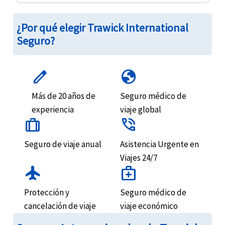
Trawick International Adventure Sports plan
El seguro de viaje de Trawick International Safe Treker cubre los gastos médicos de los viajeros estadounidenses que participan en deportes de aventura o extremos.
¿Por qué elegir Trawick International
Seguro?
edit
globe
Más de 20 años de
Seguro médico de
experiencia
viaje global
trip
phone_in_talk
Seguro de viaje anual
Asistencia Urgente en
Viajes 24/7
flight
medical_services
Protección y
Seguro médico de
cancelación de viaje
viaje económico