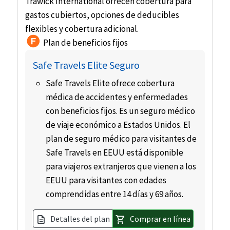
Trawick International ofrecen cobertura para
gastos cubiertos, opciones de deducibles
flexibles y cobertura adicional.
Plan de beneficios fijos
Safe Travels Elite Seguro
Safe Travels Elite ofrece cobertura
médica de accidentes y enfermedades
con beneficios fijos. Es un seguro médico
de viaje económico a Estados Unidos. El
plan de seguro médico para visitantes de
Safe Travels en EEUU está disponible
para viajeros extranjeros que vienen a los
EEUU para visitantes con edades
comprendidas entre 14 días y 69 años.
Detalles del plan
Comprar en línea
description
shopping_cart