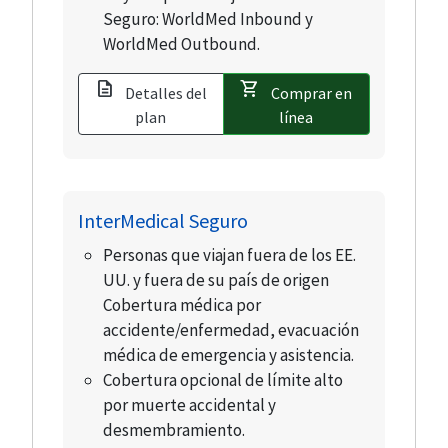
Seguro: WorldMed Inbound y
WorldMed Outbound.
description
shopping_cart
Detalles del
Comprar en
plan
línea
InterMedical Seguro
Personas que viajan fuera de los EE.
UU. y fuera de su país de origen
Cobertura médica por
accidente/enfermedad, evacuación
médica de emergencia y asistencia.
Cobertura opcional de límite alto
por muerte accidental y
desmembramiento.