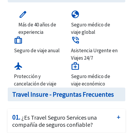
edit
globe
Más de 40 años de
Seguro médico de
experiencia
viaje global
trip
phone_in_talk
Seguro de viaje anual
Asistencia Urgente en
Viajes 24/7
flight
medical_services
Protección y
Seguro médico de
cancelación de viaje
viaje económico
Travel Insure - Preguntas Frecuentes
01.
¿Es Travel Seguro Services una
compañía de seguros confiable?