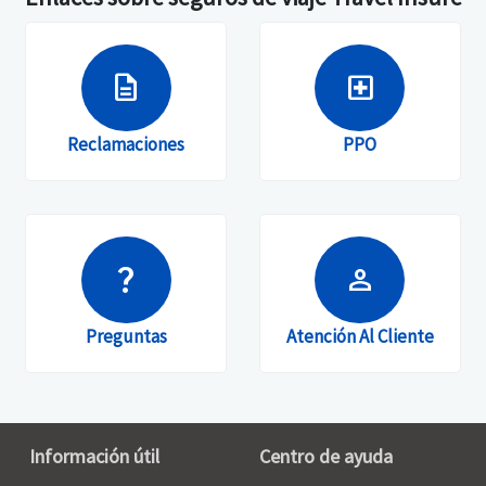
description
local_hospital
Reclamaciones
PPO
question_mark
person
Preguntas
Atención Al Cliente
Información útil
Centro de ayuda