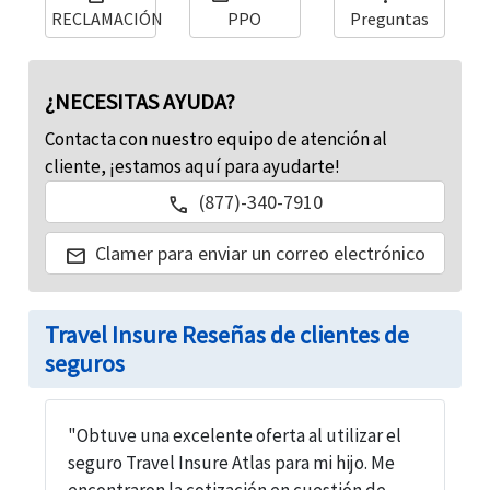
asequible. Los viajeros pueden obtener un seguro
Ofrece cobertura para un viaje de negocios,
RECLAMACIÓN
PPO
Preguntas
de viaje, seguro de viaje por cancelación o
vacaciones o incluso mudarse al extranjero para
interrupción del viaje, seguro para Estudiantes
vivir o estudiar.
internacionales, seguro de viaje grupal y muchos
¿NECESITAS AYUDA?
más para viajeros internacionales a los EE. UU. y
Contacta con nuestro equipo de atención al
para personas que viajan al extranjero.
cliente, ¡estamos aquí para ayudarte!
(877)-340-7910
call
Clamer para enviar un correo electrónico
mail
Travel Insure Reseñas de clientes de
seguros
"Obtuve una excelente oferta al utilizar el
seguro Travel Insure Atlas para mi hijo. Me