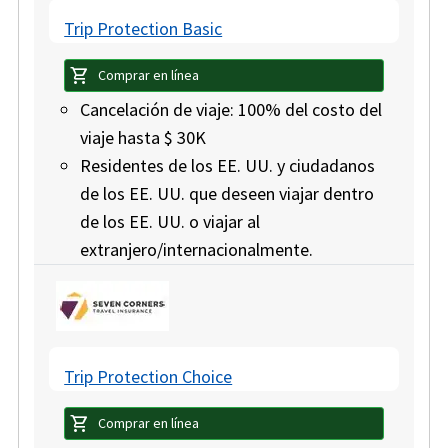
Trip Protection Basic
shopping_cart
Comprar en línea
Cancelación de viaje: 100% del costo del
viaje hasta $ 30K
Residentes de los EE. UU. y ciudadanos
de los EE. UU. que deseen viajar dentro
de los EE. UU. o viajar al
extranjero/internacionalmente.
Trip Protection Choice
shopping_cart
Comprar en línea