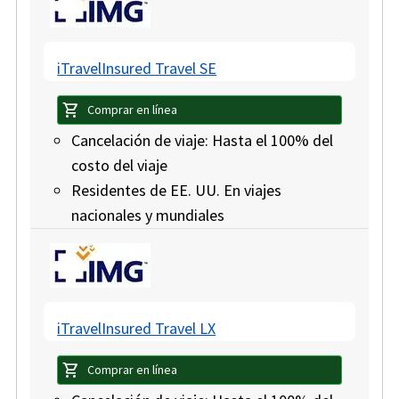
iTravelInsured Travel SE
shopping_cart
Comprar en línea
Cancelación de viaje: Hasta el 100% del
costo del viaje
Residentes de EE. UU. En viajes
nacionales y mundiales
iTravelInsured Travel LX
shopping_cart
Comprar en línea