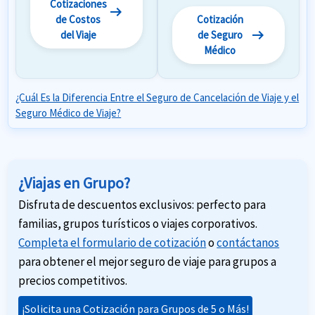
Cotizaciones
arrow_right_alt
de Costos
Cotización
arrow_right_alt
del Viaje
de Seguro
Médico
¿Cuál Es la Diferencia Entre el Seguro de Cancelación de Viaje y el
Seguro Médico de Viaje?
¿Viajas en Grupo?
Disfruta de descuentos exclusivos: perfecto para
familias, grupos turísticos o viajes corporativos.
Completa el formulario de cotización
o
contáctanos
para obtener el mejor seguro de viaje para grupos a
precios competitivos.
¡Solicita una Cotización para Grupos de 5 o Más!