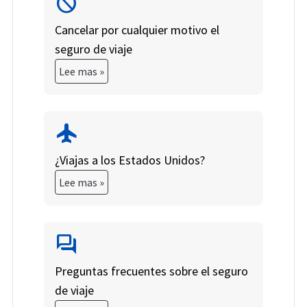
block
inquietud!
condiciones
preexistentes.
Cancelar por cualquier motivo el
seguro de viaje
Lee mas »
flight
¿Viajas a los Estados Unidos?
Lee mas »
forum
Preguntas frecuentes sobre el seguro
de viaje