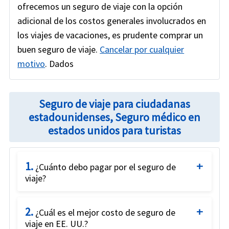
ofrecemos un seguro de viaje con la opción
adicional de los costos generales involucrados en
los viajes de vacaciones, es prudente comprar un
buen seguro de viaje.
Cancelar por cualquier
motivo
. Dados
Seguro de viaje para ciudadanas
estadounidenses, Seguro médico en
estados unidos para turistas
1.
¿Cuánto debo pagar por el seguro de
viaje?
Travel Medical Insurance
is typically purchased
2.
online with the first payment covering the
¿Cuál es el mejor costo de seguro de
viaje en EE. UU.?
premium amount for the entire duration of