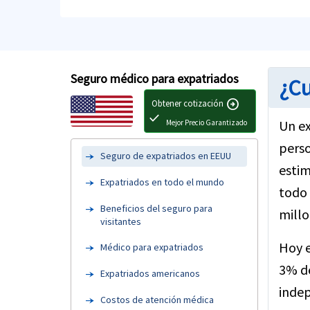
Seguro médico para expatriados
¿Cu
arrow_circle_right
Obtener cotización
check
Un ex
Mejor Precio Garantizado
perso
Seguro de expatriados en EEUU
estim
Expatriados en todo el mundo
todo 
Beneficios del seguro para
millo
visitantes
Hoy e
Médico para expatriados
3% de
Expatriados americanos
indep
Costos de atención médica