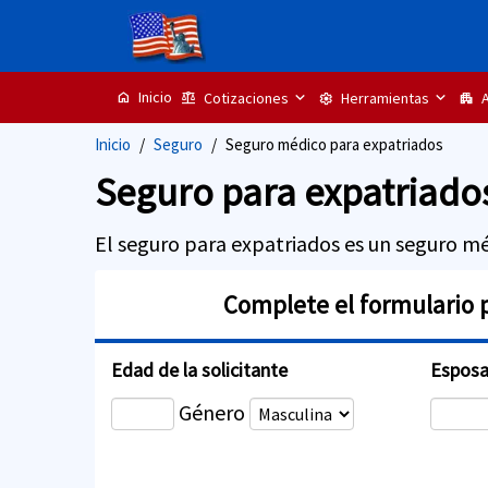
Inicio
Cotizaciones
Herramientas
A
home
balance
settings
apartment
Inicio
Seguro
Seguro médico para expatriados
Seguro para expatriado
El seguro para expatriados es un seguro méd
Complete el formulario 
Edad de la solicitante
Esposa 
Género