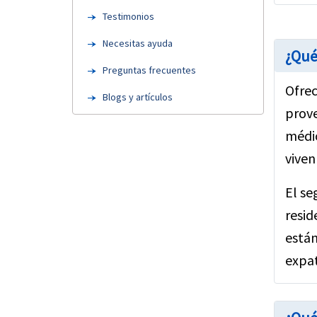
Testimonios
Necesitas ayuda
¿Qué
Preguntas frecuentes
Ofrec
Blogs y artículos
prov
Seguro de viaje anual
médic
Recursos
viven
El se
resid
están
expat