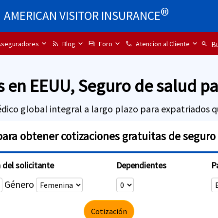
®
AMERICAN VISITOR INSURANCE
seguradores
Blog
Foro
Atencion al Cliente
rss_feed
forum
call
search
Bu
s en EEUU, Seguro de salud pa
ico global integral a largo plazo para expatriados qu
para obtener cotizaciones gratuitas de seguro
del solicitante
Dependientes
P
Género
Cotización