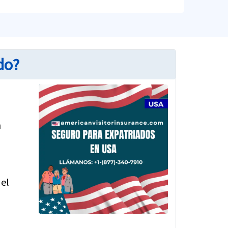
do?
n
 el