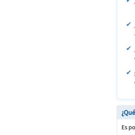
¿Qué
Es po