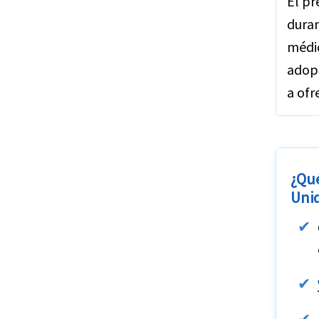
El pr
duran
médic
adopc
a ofr
¿Qué
Uni