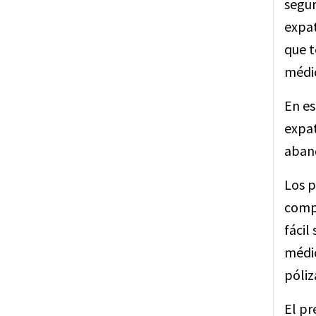
segur
expat
que t
médic
En es
expat
aband
Los p
compa
fácil
médic
póliz
El pr