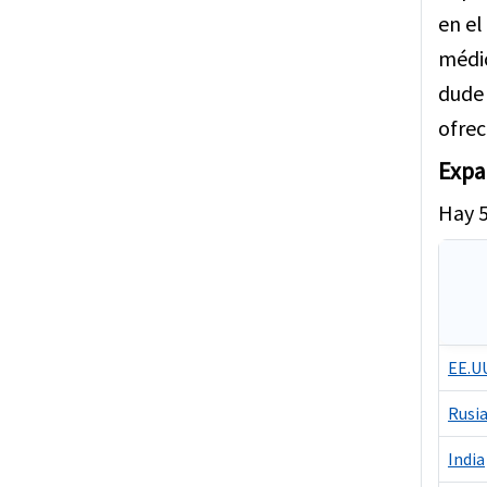
en el
médic
dude 
ofrec
Expa
Hay 5
EE.U
Rusi
India