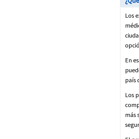
¿Qué
Los e
médic
ciuda
opció
En es
puede
país 
Los p
compa
más s
segur