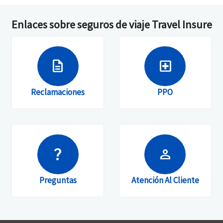
Enlaces sobre seguros de viaje Travel Insure
description
local_hospital
Reclamaciones
PPO
question_mark
person
Preguntas
Atención Al Cliente