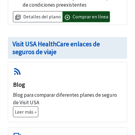
de condiciones preexistentes
Detalles del plano
Comprar en línea
picture_as_pdf
arrow_circle_right
Visit USA HealthCare enlaces de
seguros de viaje
rss_feed
Blog
Blog para comparar diferentes planes de seguro
de Visit USA
Leer más »