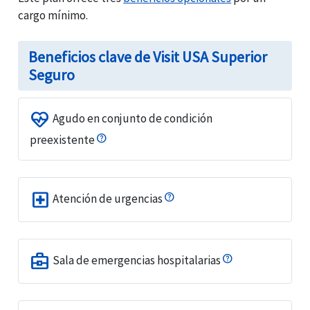
cargo mínimo.
Beneficios clave de Visit USA Superior
Seguro
ecg_heart
Agudo en conjunto de condición
preexistente
local_hospital
Atención de urgencias
business_center
Sala de emergencias hospitalarias