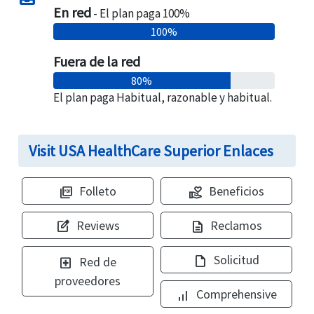
En red
- El plan paga 100%
100%
Fuera de la red
80%
El plan paga Habitual, razonable y habitual.
Visit USA HealthCare Superior Enlaces
Folleto
Beneficios
picture_as_pdf
volunteer_activism
Reviews
Reclamos
edit_square
description
Solicitud
draft
Red de
local_hospital
proveedores
Comprehensive
signal_cellular_alt