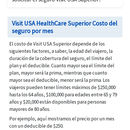
los viajeros mayores.
al
(877)-340-7910
para obtener más información
Los principales requisitos para solicitar el seguro
sobre cómo solicitar el seguro médico de viaje de
Visit USA Superior son los detalles del pasaporte
Visit USA a través de agentes de seguros
Visit USA HealthCare Superior Costo del
del viajero y las fechas de viaje. Puede solicitar el
autorizados.
seguro por mes
seguro Visit USA Budget en línea en
Seguro para
visitantes americanos
o llamar
(877)-340-7910
para
El costo de Visit USA Superior depende de los
obtener ayuda durante la solicitud.
siguientes factores, a saber, la edad del viajero, la
duración de la cobertura del seguro, el límite del
plan y el deducible. Cuanto mayor sea el límite del
plan, mayor será la prima, mientras que cuanto
mayor sea el deducible, menor será la prima. Los
viajeros pueden tener límites máximos de $250,000
hasta los 64 años, $100,000 para edades entre 65 y 79
años y $20,000 están disponibles para personas
mayores de 80 años.
Por ejemplo, aquí mostramos el precio por un mes
con un deducible de $250.