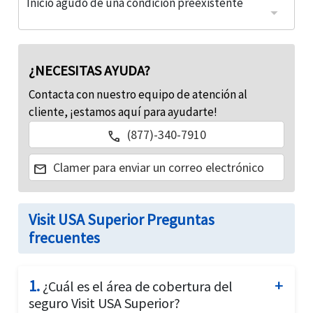
Inicio agudo de una condición preexistente
Inicio agudo de una condición preexistente*
Siglos 65 y arriba: $2,500
Todos los demas: $25,000
¿NECESITAS AYUDA?
Contacta con nuestro equipo de atención al
cliente, ¡estamos aquí para ayudarte!
(877)-340-7910
call
Clamer para enviar un correo electrónico
mail
Visit USA Superior Preguntas
frecuentes
1.
¿Cuál es el área de cobertura del
seguro Visit USA Superior?