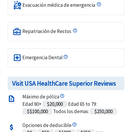
ambulance
Evacuación médica de emergencia
business_center
Repatriación de Restos
local_hospital
Emergencia Dental
Visit USA HealthCare Superior Reviews
Máximo de póliza
request_quote
Edad 80+
$20,000
Edad 65 to 79:
$$100,000
Todos los demas:
$250,000
Opciones de deducible
attach_money