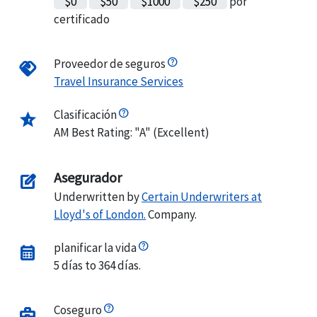
$0
$50
$1000
$250
por
certificado
Proveedor de seguros
handshake
Travel Insurance Services
Clasificación
star_half
AM Best Rating: "A" (Excellent)
Asegurador
edit_square
Underwritten by
Certain Underwriters at
Lloyd's of London.
Company.
planificar la vida
calendar_month
5 días to 364 días.
Coseguro
business_center