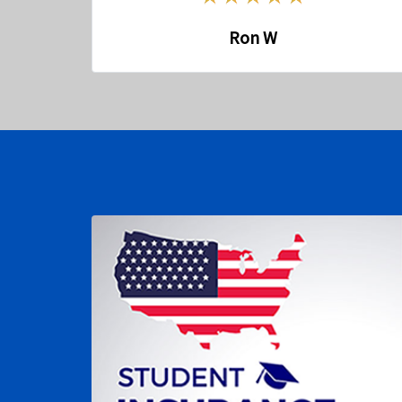
Ron W