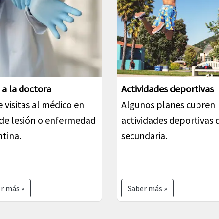
idades deportivas
Repatriación de Restos
nos planes cubren
Gastos de repatriación 
idades deportivas de
restos mortales al país
daria.
origen en caso de
fallecimiento.
r más »
Saber más »