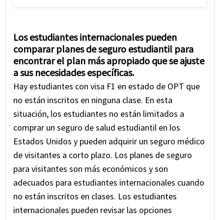
enfermedad por Covid-19.
El seguro de salud para estudiantes de
GeoBlue Covid19 Seguro para
Patriot
Student
Student
TravelInsure que cubre Covid-19
Study
estudiantes de F1:
Exchange
Health
Health
USA
(Exclusivamente para los planes Plus,
Los estudiantes internacionales pueden
El seguro GeoBlue para estudiantes F1
Program
Advantage
Advantage
Preferred y Platinum) ofrece seguro de
comparar planes de seguro estudiantil para
Platinum
El seguro de salud para estudiantes de
encontrar el plan más apropiado que se ajuste
salud internacional con cobertura para el
GeoBlue
Navigator for Student
cubre
a sus necesidades específicas.
coronavirus para estudiantes fuera de su
pruebas y tratamientos médicamente
Hay estudiantes con visa F1 en estado de OPT que
país de origen.
necesarios para COVID.
no están inscritos en ninguna clase. En esta
situación, los estudiantes no están limitados a
comprar un seguro de salud estudiantil en los
Estados Unidos y pueden adquirir un seguro médico
de visitantes a corto plazo. Los planes de seguro
para visitantes son más económicos y son
adecuados para estudiantes internacionales cuando
no están inscritos en clases. Los estudiantes
internacionales pueden revisar las opciones