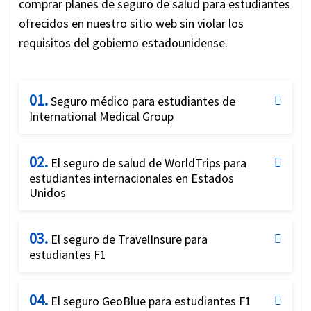
comprar planes de seguro de salud para estudiantes
ofrecidos en nuestro sitio web sin violar los
requisitos del gobierno estadounidense.
01.
Seguro médico para estudiantes de
International Medical Group
Planes de seguro médico de
International Medical Group para
02.
El seguro de salud de WorldTrips para
estudiantes internacionales en los EE.
estudiantes internacionales en Estados
UU.
Unidos
El International Medical Group ofrece
El seguro de salud de WorldTrips para
cobertura asequible de seguro médico para
estudiantes internacionales en Estados
03.
El seguro de TravelInsure para
Unidos
estudiantes que incluye gastos médicos
estudiantes F1
relacionados con Covid-19. Sus populares
El seguro Student Secure
Los planes
El seguro de TravelInsure para
planes de seguro de salud para estudiantes
ofrecidos por WorldTrips cubren la
estudiantes F1
04.
El seguro GeoBlue para estudiantes F1
internacionales que cubren Covid-19 son