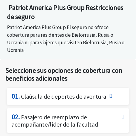
EE. UU.
sus planes de seguro de viaje.
atención médica inmediata
viajero). IMG también tiene productos para
silvestre y windsurf.
Patriot America Plus Group Restricciones
estudiantes internacionales, académicos de
de seguro
intercambio y expatriados.
Patriot America Plus Group El seguro no ofrece
cobertura para residentes de Bielorrusia, Rusia o
Ucrania ni para viajeros que visiten Bielorrusia, Rusia o
Ucrania.
Seleccione sus opciones de cobertura con
beneficios adicionales
01.
Claúsula de deportes de aventura
Disponible para personas de hasta 65 años.
Si usted es un viajero en busca de emociones que
02.
Pasajero de reemplazo de
disfruta de las actividades más aventureras de la
acompañante/líder de la facultad
vida, es posible que desee considerar agregar