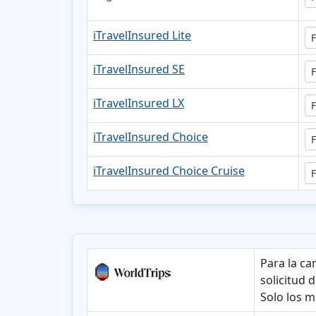
iTravelInsured Lite
F
iTravelInsured SE
F
iTravelInsured LX
F
iTravelInsured Choice
F
iTravelInsured Choice Cruise
F
Para la ca
solicitud 
Solo los 