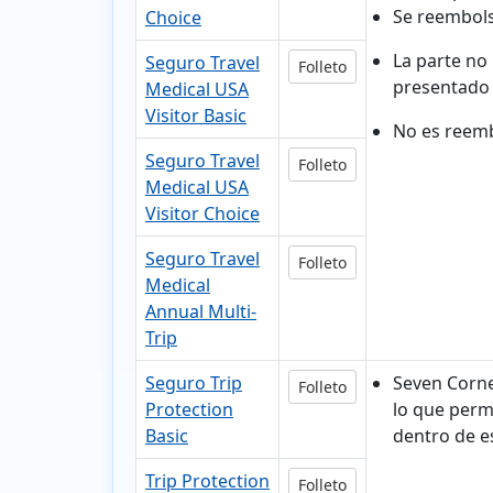
Se reembolsa
Choice
La parte no 
Seguro Travel
Folleto
presentado 
Medical USA
Visitor Basic
No es reemb
Seguro Travel
Folleto
Medical USA
Visitor Choice
Seguro Travel
Folleto
Medical
Annual Multi-
Trip
Seguro Trip
Seven Corne
Folleto
Protection
lo que permi
Basic
dentro de e
Trip Protection
Folleto