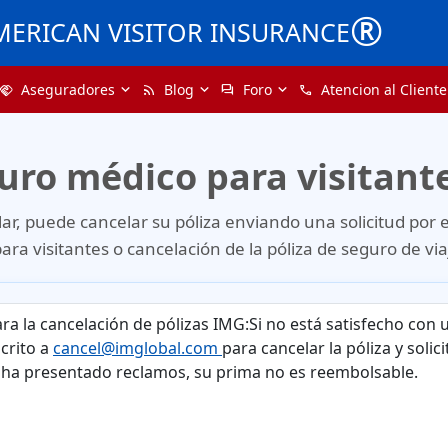
®
MERICAN VISITOR INSURANCE
Aseguradores
Blog
Foro
Atencion al Cliente
handshake
rss_feed
forum
call
uro médico para visitant
lar, puede cancelar su póliza enviando una solicitud por 
ra visitantes o cancelación de la póliza de seguro de via
ra la cancelación de pólizas IMG:
Si no está satisfecho con 
crito a
cancel@imglobal.com
para cancelar la póliza y soli
 ha
presentado reclamos, su prima no es reembolsable.