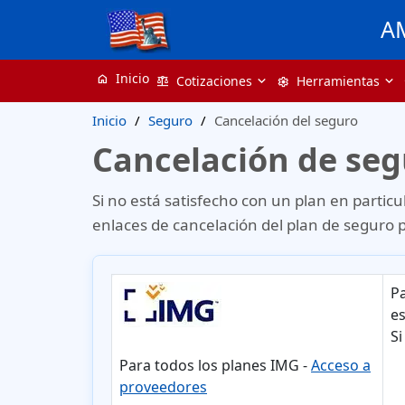
A
Inicio
home
Cotizaciones
Herramientas
balance
settings
Inicio
Seguro
Cancelación del seguro
Cancelación de seg
Si no está satisfecho con un plan en particu
enlaces de cancelación del plan de seguro pa
Pa
es
Si
Para todos los planes IMG -
Acceso a
proveedores