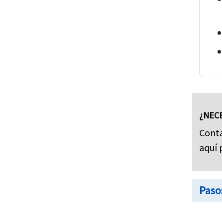
¿NECE
Conta
aquí 
Paso