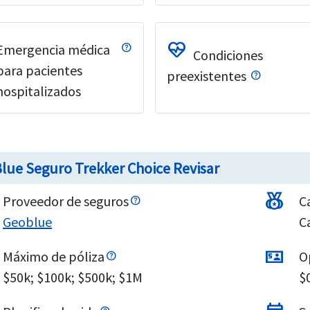
ecg_heart
Emergencia médica
Condiciones
para pacientes
preexistentes
hospitalizados
lue Seguro Trekker Choice Revisar
social_leaderboard
Proveedor de seguros
C
Geoblue
Ca
universal_currency
Máximo de póliza
O
$50k; $100k; $500k; $1M
$