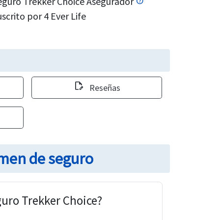
eguro Trekker Choice Asegurador
scrito por 4 Ever Life
edit_document
Reseñas
umen de seguro
eguro Trekker Choice?