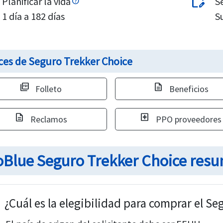
edit_calendar
Planificar la vida
S
1 día a 182 días
Su
ces de Seguro Trekker Choice
picture_as_pdf
description
Folleto
Beneficios
description
local_hospital
Reclamos
PPO proveedores
Blue Seguro Trekker Choice res
t
¿Cuál es la elegibilidad para comprar el S