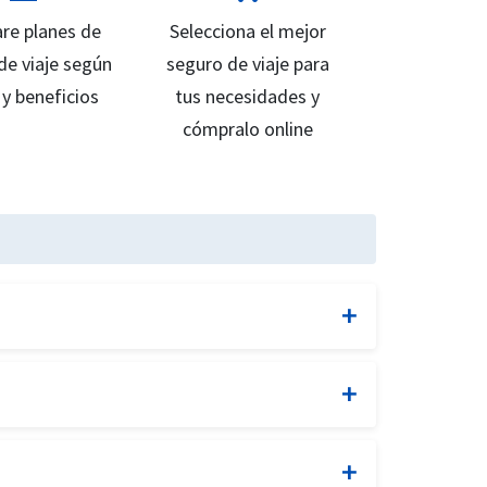
re planes de
Selecciona el mejor
de viaje según
seguro de viaje para
 y beneficios
tus necesidades y
cómpralo online
tico y laboratorio.
cturados por el médico tratante