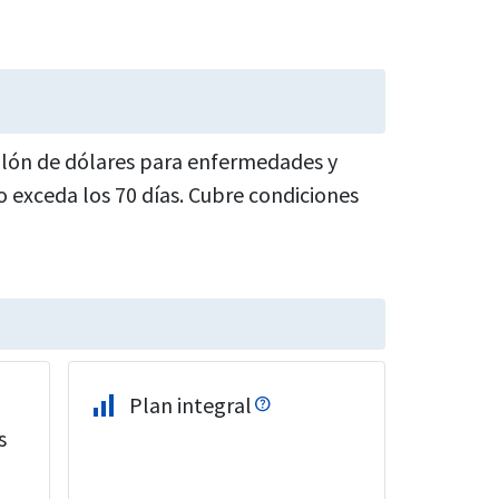
llón de dólares para enfermedades y
no exceda los 70 días. Cubre condiciones
signal_cellular_alt
Plan integral
s