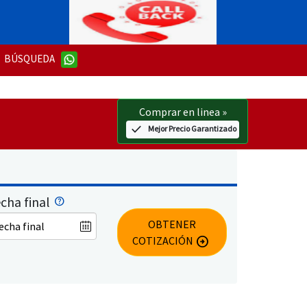
BÚSQUEDA
Comprar en linea
»
check
Mejor Precio Garantizado
cha final
OBTENER
COTIZACIÓN
arrow_circle_right