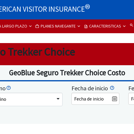
®
RICAN VISITOR INSURANCE
search
A LARGO PLAZO
PLANES NAVEGANTE
CARACTERISTICAS
work
description
o Trekker Choice
GeoBlue Seguro Trekker Choice Costo
ino
Fecha de inicio
Fe
ino