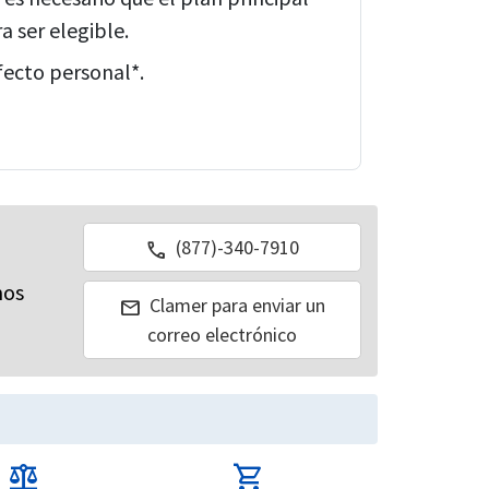
a ser elegible.
fecto personal*.
(877)-340-7910
call
mos
Clamer para enviar un
mail
correo electrónico
balance
shopping_cart