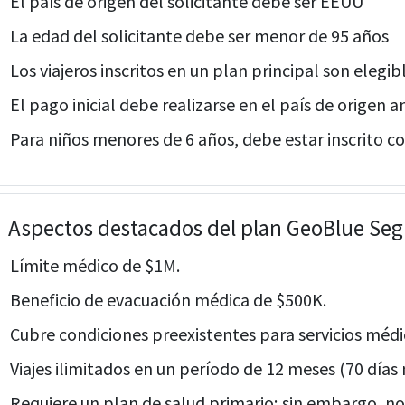
El país de origen del solicitante debe ser EEUU
La edad del solicitante debe ser menor de 95 años
Los viajeros inscritos en un plan principal son elegib
El pago inicial debe realizarse en el país de origen 
Para niños menores de 6 años, debe estar inscrito co
n
Aspectos destacados del plan GeoBlue Seg
Límite médico de $1M.
Beneficio de evacuación médica de $500K.
Cubre condiciones preexistentes para servicios médi
Viajes ilimitados en un período de 12 meses (70 días 
Requiere un plan de salud primario; sin embargo, no 