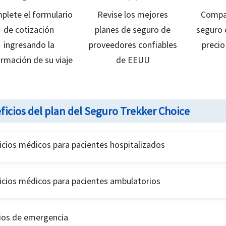
plete el formulario
Revise los mejores
Compa
de cotización
planes de seguro de
seguro 
ingresando la
proveedores confiables
precio
ormación de su viaje
de EEUU
ficios del plan del Seguro Trekker Choice
icios médicos para pacientes hospitalizados
, anestesia, visitas al médico hospitalario, radiografías de diagnós
icios médicos para pacientes ambulatorios
de EEUU. Medicamentos recetados para pacientes ambulatorios
 al consultorio: incluidas radiografías y análisis de laboratorio fa
cios de emergencia