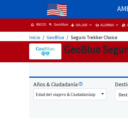
AME
INICIO
Geoblue
home
zoom_in
VIAJAR
ALUMNA
flight
school
globe
Inicio
GeoBlue
Seguro Trekker Choice
GeoBlue Segur
Años & Ciudadanía
Dest
Edad del viajero & Ciudadaníaip
Dest