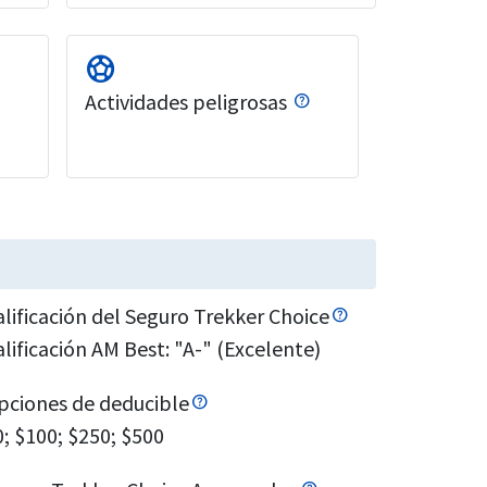
sports_soccer
Actividades peligrosas
alificación del Seguro Trekker Choice
lificación AM Best: "A-" (Excelente)
pciones de deducible
0; $100; $250; $500