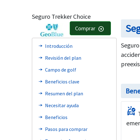
Seguro Trekker Choice
Seg
Comprar
arrow_circle_right
Seguro
Introducción
line_end_arrow_notch
acciden
Revisión del plan
line_end_arrow_notch
preexis
Campo de golf
line_end_arrow_notch
Beneficios clave
line_end_arrow_notch
Bene
Resumen del plan
line_end_arrow_notch
Necesitar ayuda
line_end_arrow_notch
ambulance
Beneficios
line_end_arrow_notch
emer
Pasos para comprar
line_end_arrow_notch