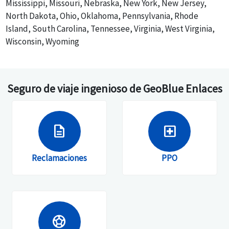
web, sitio móvil o aplicación.
Mississippi, Missouri, Nebraska, New York, New Jersey,
Compra una vez, viaja todo el año. Los viajeros
North Dakota, Ohio, Oklahoma, Pennsylvania, Rhode
reciben un aviso de renovación cada año.
Island, South Carolina, Tennessee, Virginia, West Virginia,
Wisconsin, Wyoming
Seguro de viaje ingenioso de GeoBlue Enlaces
description
local_hospital
Reclamaciones
PPO
sports_soccer