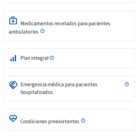
medical_services
Medicamentos recetados para pacientes
ambulatorios
signal_cellular_alt
Plan integral
handshake
Emergencia médica para pacientes
hospitalizados
ecg_heart
Condiciones preexistentes