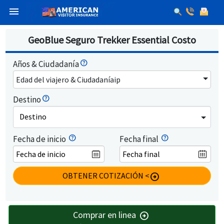
menu
GeoBlue Seguro Trekker Essential Costo
Años & Ciudadanía
Edad del viajero & Ciudadaníaip
Destino
Destino
Fecha de inicio
Fecha final
OBTENER COTIZACIÓN <
arrow_circle_right
Comprar en linea
arrow_circle_right