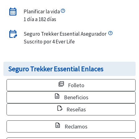
calendar_month
Planificar la vida
1 día a 182 días
edit_calendar
Seguro Trekker Essential Asegurador
Suscrito por 4 Ever Life
Seguro Trekker Essential Enlaces
picture_as_pdf
Folleto
description
Beneficios
edit_document
Reseñas
description
Reclamos