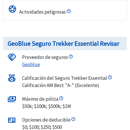
sports_soccer
Actividades peligrosas
GeoBlue Seguro Trekker Essential Revisar
handshake
Proveedor de seguros
Geoblue
social_leaderboard
Calificación del Seguro Trekker Essential
Calificación AM Best: "A-" (Excelente)
payments
Máximo de póliza
$50k; $100k; $500k; $1M
universal_currency
Opciones de deducible
$0; $100; $250; $500