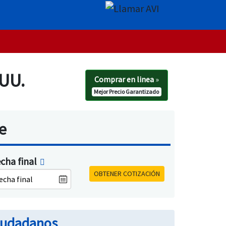
 UU.
Comprar en linea
»
Mejor Precio Garantizado
e
cha final
OBTENER COTIZACIÓN
ciudadanos