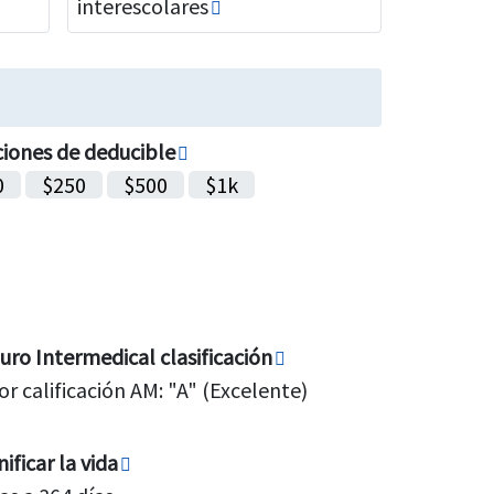
interescolares
iones de deducible
0
$250
$500
$1k
uro Intermedical clasificación
or calificación AM: "A" (Excelente)
ificar la vida