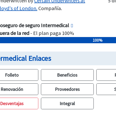
nderwritten by
Certain Underwriters at
5 dí
loyd's of London.
Compañía.
oseguro de seguro Intermedical
uera de la red
- El plan paga 100%
100%
ermedical Enlaces
Folleto
Beneficios
Renovación
Proveedores
Desventajas
Integral