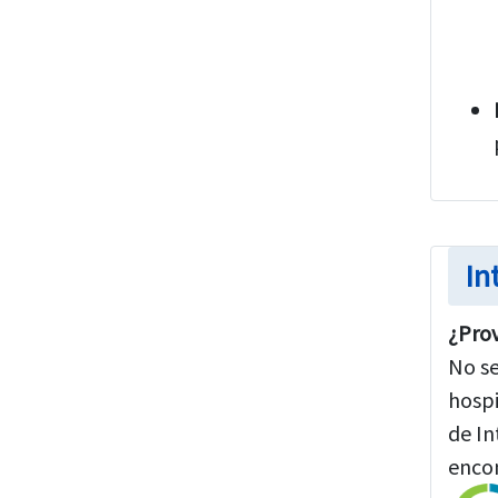
In
¿Prov
No se
hospi
de In
encon