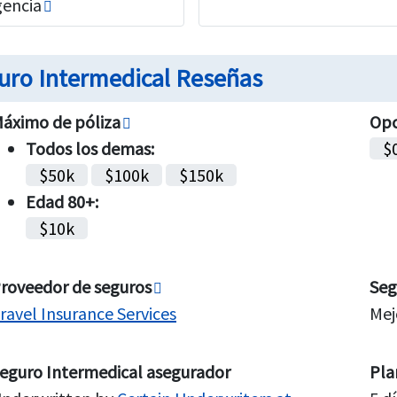
encia
uro Intermedical Reseñas
áximo de póliza
Opc
Todos los demas:
$
$50k
$100k
$150k
Edad 80+:
$10k
roveedor de seguros
Seg
ravel Insurance Services
Mej
eguro Intermedical asegurador
Plan