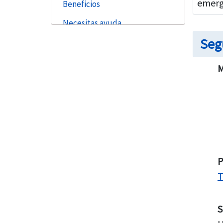
emerg
Beneficios
Necesitas ayuda
Seg
Preguntas frecuentes
Pasos para comprar
M
Recursos
P
T
S