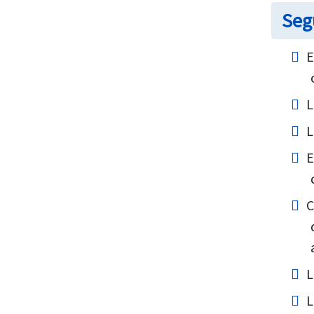
Seg
E
L
L
E
C
L
L