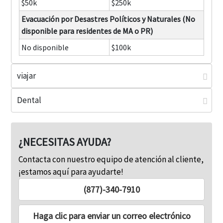
$50k
$250k
Evacuación por Desastres Políticos y Naturales (No
disponible para residentes de MA o PR)
No disponible
$100k
viajar
$100 por día, $300 máximo, Mínimo 12 Retraso de hora
$1k; Por artículo: $250; Artículos valiosos: $500
$100 por día, $750 máximo, máximo 12 Retraso de hora
$2,500; Por artículo: $250; Artículos valiosos: $500
Dental
¿NECESITAS AYUDA?
Contacta con nuestro equipo de atención al cliente,
¡estamos aquí para ayudarte!
(877)-340-7910
Haga clic para enviar un correo electrónico