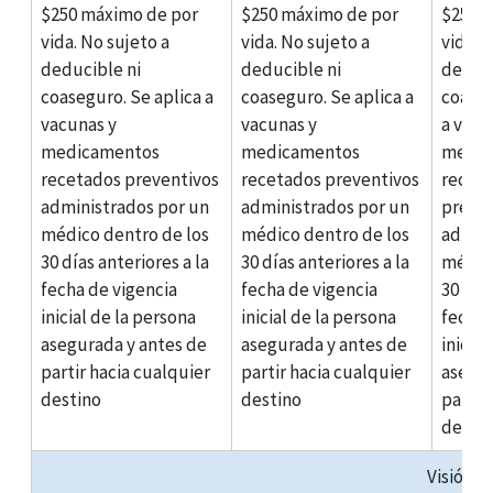
$250 máximo de por
$250 máximo de por
$250 
vida. No sujeto a
vida. No sujeto a
vida. 
deducible ni
deducible ni
deduci
coaseguro. Se aplica a
coaseguro. Se aplica a
coaseg
vacunas y
vacunas y
a vacu
medicamentos
medicamentos
medic
recetados preventivos
recetados preventivos
recet
administrados por un
administrados por un
preve
médico dentro de los
médico dentro de los
admini
30 días anteriores a la
30 días anteriores a la
médico
fecha de vigencia
fecha de vigencia
30 días
inicial de la persona
inicial de la persona
fecha 
asegurada y antes de
asegurada y antes de
inicia
partir hacia cualquier
partir hacia cualquier
asegur
destino
destino
partir
desti
Visión