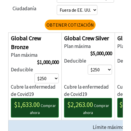
Ciudadanía
OBTENER COTIZACIÓN
Global Crew
Global Crew Silver
Globa
Plan máxima
Plan 
Bronze
$5,000,000
Plan máxima
Deducible
Deduc
$1,000,000
Deducible
Cubre la enfermedad
Cubre la enfermedad
Cubre
de Covid19
de Covid19
de Co
$1,633.00
$2,263.00
$3,8
Comprar
Comprar
ahora
ahora
Límite máximo de 