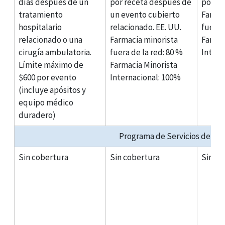
días después de un
por receta después de
por re
tratamiento
un evento cubierto
Farmac
hospitalario
relacionado. EE. UU.
fuera 
relacionado o una
Farmacia minorista
Farmac
cirugía ambulatoria.
fuera de la red: 80 %
Intern
Límite máximo de
Farmacia Minorista
$600 por evento
Internacional: 100%
(incluye apósitos y
equipo médico
duradero)
Programa de Servicios de Rec
Sin cobertura
Sin cobertura
Sin co