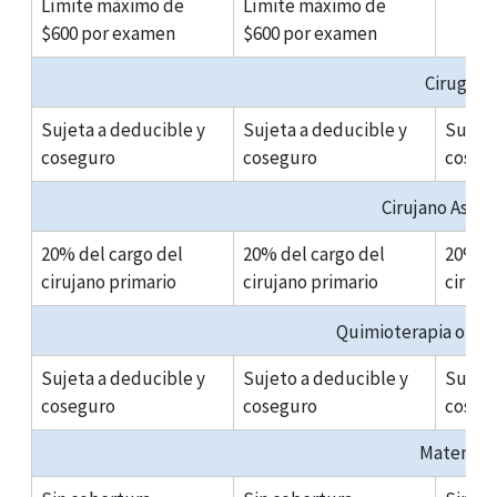
Límite máximo de
Límite máximo de
$600 por examen
$600 por examen
Cirugía
Sujeta a deducible y
Sujeta a deducible y
Sujeta
coseguro
coseguro
coseg
Cirujano Asist
20% del cargo del
20% del cargo del
20% de
cirujano primario
cirujano primario
ciruja
Quimioterapia o Ra
Sujeta a deducible y
Sujeto a deducible y
Sujeto
coseguro
coseguro
coseg
Maternid