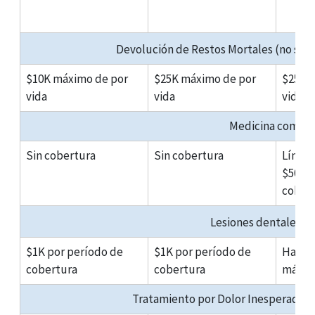
Devolución de Restos Mortales (no suje
$10K máximo de por
$25K máximo de por
$25K 
vida
vida
vida
Medicina compl
Sin cobertura
Sin cobertura
Límit
$500 p
cober
Lesiones dentales t
$1K por período de
$1K por período de
Hasta 
cobertura
cobertura
máxim
Tratamiento por Dolor Inesperado a