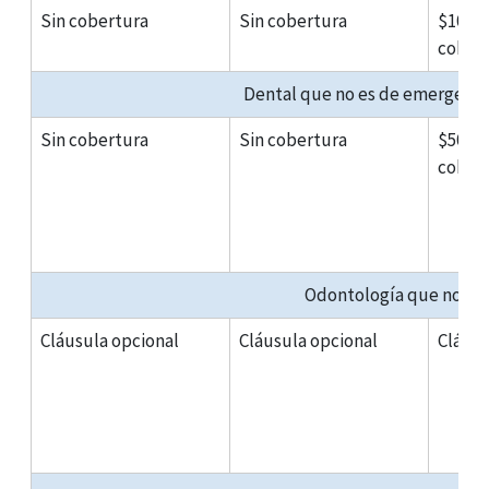
Sin cobertura
Sin cobertura
$100 p
cober
Dental que no es de emergenci
Sin cobertura
Sin cobertura
$500 p
cober
Odontología que no se
Cláusula opcional
Cláusula opcional
Cláusu