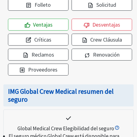
Folleto
Solicitud
article
description
Ventajas
Desventajas
thumb_up
thumb_down
Críticas
Crew Cláusula
edit_square
description
Reclamos
Renovación
description
sync
Proveedores
local_hospital
IMG Global Crew Medical resumen del
seguro
check
Global Medical Crew Elegibilidad del seguro
El seguro médico Global Crew está disponible para