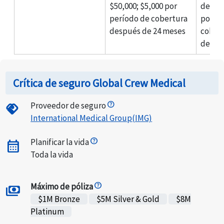
$50,000; $5,000 por
de $50
período de cobertura
por pe
después de 24 meses
cober
de 24
Crítica de seguro Global Crew Medical
Proveedor de seguro
handshake
International Medical Group(IMG)
Planificar la vida
calendar_month
Toda la vida
Máximo de póliza
payments
$1M Bronze
$5M Silver & Gold
$8M
Platinum