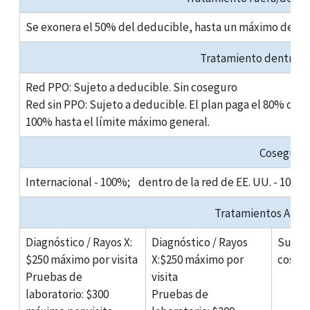
Se exonera el 50% del deducible, hasta un máximo de $2
Tratamiento dentro d
Red PPO:
Sujeto a deducible. Sin coseguro
Red sin PPO:
Sujeto a deducible. El plan paga el 80% de lo
100% hasta el límite máximo general.
Coseguro
Internacional
- 100%;
dentro de la red de EE. UU.
- 100
Tratamientos Ambu
Diagnóstico / Rayos X
:
Diagnóstico / Rayos
Sujeto
$250 máximo por visita
X
:$250 máximo por
coseg
Pruebas de
visita
laboratorio
: $300
Pruebas de