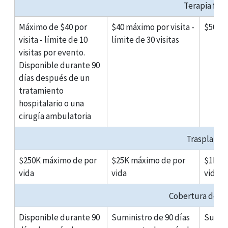
Terapia físi
Máximo de $40 por
$40 máximo por visita -
$50 má
visita - límite de 10
límite de 30 visitas
visitas por evento.
Disponible durante 90
días después de un
tratamiento
hospitalario o una
cirugía ambulatoria
Trasplante
$250K máximo de por
$25K máximo de por
$1M m
vida
vida
vida
Cobertura de r
Disponible durante 90
Suministro de 90 días
Sumini