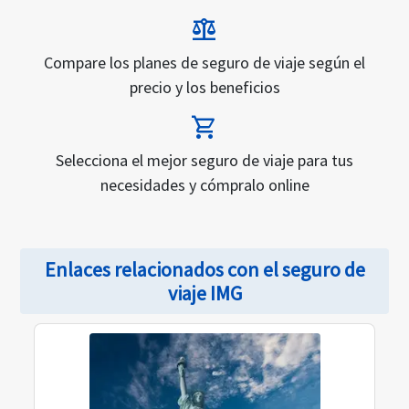
durante el viaje. Para ser elegible para este plan,
balance
debe ser ciudadano estadounidense o residente
permanente de EE. UU. con residencia principal en
Compare los planes de seguro de viaje según el
EE. UU. También debe comprar el plan de seguro
precio y los beneficios
de viaje dentro de los 15 días posteriores a realizar
shopping_cart
su depósito inicial de viaje.
Selecciona el mejor seguro de viaje para tus
necesidades y cómpralo online
Enlaces relacionados con el seguro de
viaje IMG