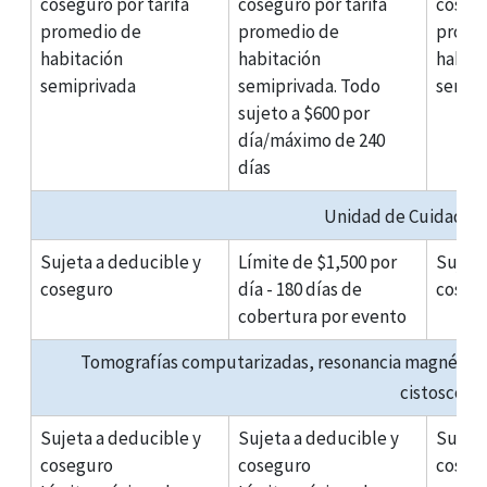
coseguro por tarifa
coseguro por tarifa
cosegu
promedio de
promedio de
prome
habitación
habitación
habita
semiprivada
semiprivada. Todo
semip
sujeto a $600 por
día/máximo de 240
días
Unidad de Cuidados 
Sujeta a deducible y
Límite de $1,500 por
Sujeta
coseguro
día - 180 días de
coseg
cobertura por evento
Tomografías computarizadas, resonancia magnética,
cistoscopi
Sujeta a deducible y
Sujeta a deducible y
Sujeta
coseguro
coseguro
coseg