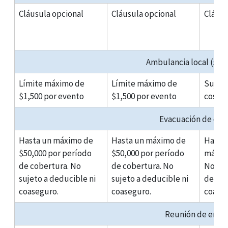
Cláusula opcional
Cláusula opcional
Cláusu
Ambulancia local (solo
Límite máximo de
Límite máximo de
Sujeta
$1,500 por evento
$1,500 por evento
coseg
Evacuación de em
Hasta un máximo de
Hasta un máximo de
Hasta 
$50,000 por período
$50,000 por período
máximo
de cobertura. No
de cobertura. No
No suj
sujeto a deducible ni
sujeto a deducible ni
deduci
coaseguro.
coaseguro.
coase
Reunión de emer