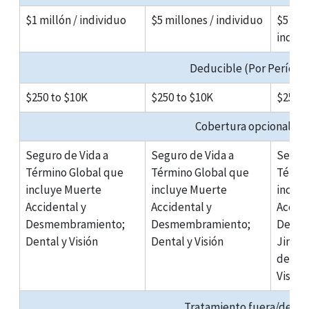
$1 millón / individuo
$5 millones / individuo
$5 mil
indivi
Deducible (Por Período
$250 to $10K
$250 to $10K
$250 t
Cobertura opcional con
Seguro de Vida a
Seguro de Vida a
Seguro
Término Global que
Término Global que
Térmi
incluye Muerte
incluye Muerte
inclu
Accidental y
Accidental y
Accide
Desmembramiento;
Desmembramiento;
Desme
Dental y Visión
Dental y Visión
Jinete
de ave
Visión
Tratamiento fuera/dentro