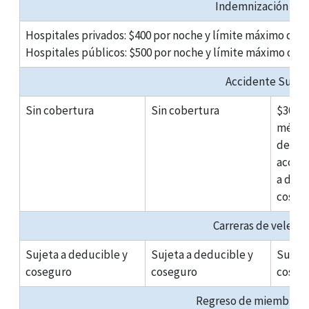
Indemnización hosp
Hospitales privados: $400 por noche y límite máximo de $
Hospitales públicos: $500 por noche y límite máximo de $
Accidente Suple
Sin cobertura
Sin cobertura
$300 d
médico
despu
accide
a dedu
coseg
Carreras de veleros
Sujeta a deducible y
Sujeta a deducible y
Sujeta
coseguro
coseguro
coseg
Regreso de miembro de