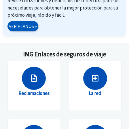
Revise cotizaciones y beneficios de cobertura para sus
necesidades para obtener la mejor protección para su
próximo viaje, rápido y fácil.
VER PLANOS
»
IMG Enlaces de seguros de viaje
description
local_hospital
Reclamaciones
La red