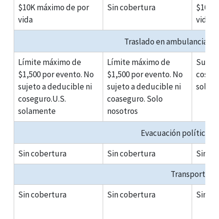
$10K máximo de por
Sin cobertura
$10K 
vida
vida
Traslado en ambulancia ent
Límite máximo de
Límite máximo de
Sujeto
$1,500 por evento. No
$1,500 por evento. No
cosegu
sujeto a deducible ni
sujeto a deducible ni
solam
coseguro.U.S.
coaseguro. Solo
solamente
nosotros
Evacuación política y 
Sin cobertura
Sin cobertura
Sin co
Transporte 
Sin cobertura
Sin cobertura
Sin co