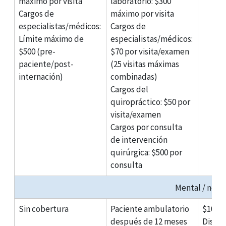
máximo por visita
laboratorio
: $300
Cargos de
máximo por visita
especialistas/médicos
:
Cargos de
Límite máximo de
especialistas/médicos
:
$500 (pre-
$70 por visita/examen
paciente/post-
(25 visitas máximas
internación)
combinadas)
Cargos del
quiropráctico
: $50 por
visita/examen
Cargos por consulta
de intervención
quirúrgica
: $500 por
consulta
Mental / nerv
Sin cobertura
Paciente ambulatorio
$10K 
después de 12 meses
Dispo