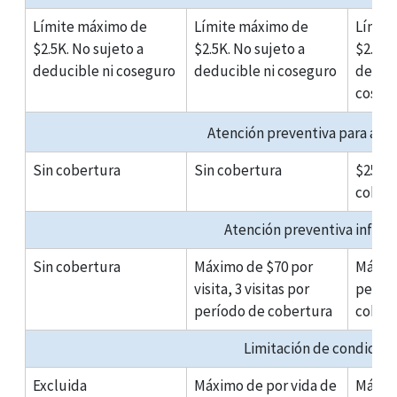
Límite máximo de
Límite máximo de
Límit
$2.5K. No sujeto a
$2.5K. No sujeto a
$2.5K.
deducible ni coseguro
deducible ni coseguro
deduci
coseg
Atención preventiva para adul
Sin cobertura
Sin cobertura
$250 p
cober
Atención preventiva infantil
Sin cobertura
Máximo de $70 por
Máxim
visita, 3 visitas por
perío
período de cobertura
cober
Limitación de condicion
Excluida
Máximo de por vida de
Máximo