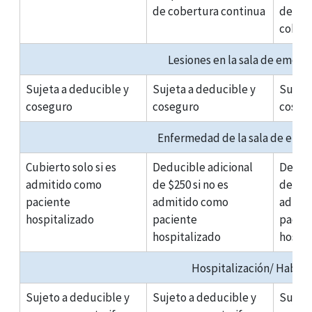
de cobertura continua
de 12
cober
Lesiones en la sala de emerg
Sujeta a deducible y
Sujeta a deducible y
Sujeto
coseguro
coseguro
coseg
Enfermedad de la sala de emer
Cubierto solo si es
Deducible adicional
Deduci
admitido como
de $250 si no es
de $25
paciente
admitido como
admit
hospitalizado
paciente
pacie
hospitalizado
hospit
Hospitalización/ Habita
Sujeto a deducible y
Sujeto a deducible y
Sujeto