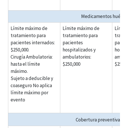
Medicamentos huérfano
Límite máximo de
Límite máximo de
Límit
tratamiento para
tratamiento para
tratam
pacientes internados:
pacientes
pacie
$250,000.
hospitalizados y
hospit
Cirugía Ambulatoria:
ambulatorios:
ambula
hasta el límite
$250,000
$250,0
máximo.
Sujeto a deducible y
coaseguro No aplica
límite máximo por
evento
Cobertura preventiva de 