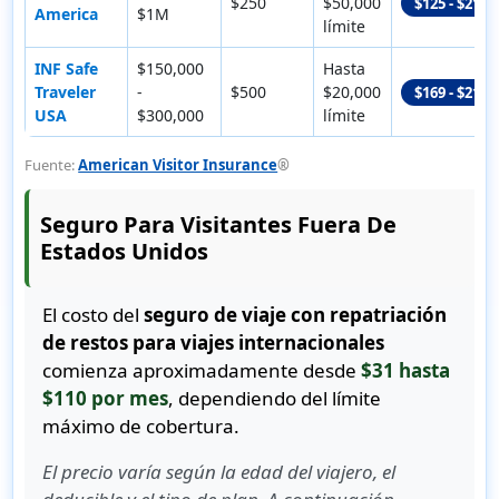
$250
$50,000
$125 - $214
America
$1M
límite
INF Safe
$150,000
Hasta
Traveler
-
$500
$20,000
$169 - $214
USA
$300,000
límite
Fuente:
American Visitor Insurance
®
Seguro Para Visitantes Fuera De
Estados Unidos
El costo del
seguro de viaje con repatriación
de restos para viajes internacionales
comienza aproximadamente desde
$31 hasta
$110 por mes
, dependiendo del límite
máximo de cobertura.
El precio varía según la edad del viajero, el