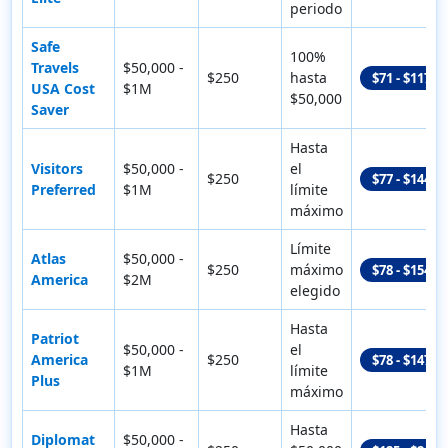
periodo
Safe
100%
Travels
$50,000 -
$250
hasta
$71 - $117
USA Cost
$1M
$50,000
Saver
Hasta
Visitors
$50,000 -
el
$250
$77 - $144
Preferred
$1M
límite
máximo
Límite
Atlas
$50,000 -
$250
máximo
$78 - $154
America
$2M
elegido
Hasta
Patriot
$50,000 -
el
America
$250
$78 - $147
$1M
límite
Plus
máximo
Hasta
Diplomat
$50,000 -