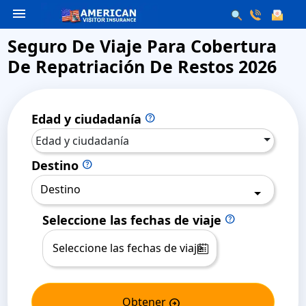
menu
Seguro De Viaje Para Cobertura
De Repatriación De Restos 2026
Edad y ciudadanía
help
Edad y ciudadanía
Destino
help
Destino
Seleccione las fechas de viaje
help
Obtener
arrow_circle_right