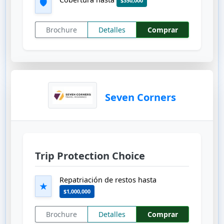
$350,000
🛡️
Brochure
Detalles
Comprar
Seven Corners
Trip Protection Choice
Repatriación de restos hasta
★
$1,000,000
Brochure
Detalles
Comprar