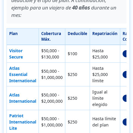
deducible y el tipo de plan. A continuación,
ejemplo para un viajero de
40 años
durante un
mes:
Plan
Cobertura
Deducible
Repatriación
Rang
Máx.
Cost
Visitor
$50,000 -
Hasta
$100
$31
Secure
$130,000
$25,000
Atlas
Hasta
$50,000 -
Essential
$250
$25,000
$36
$1,000,000
International
límite
Igual al
Atlas
$50,000 -
$250
límite
$49
International
$2,000,000
elegido
Patriot
$50,000 -
Hasta límite
International
$250
$50
$1,000,000
del plan
Lite