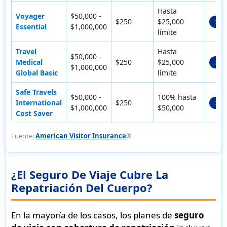
Hasta
Voyager
$50,000 -
$250
$25,000
$53
Essential
$1,000,000
límite
Travel
Hasta
$50,000 -
Medical
$250
$25,000
$50
$1,000,000
Global Basic
límite
Safe Travels
$50,000 -
100% hasta
International
$250
$66
$1,000,000
$50,000
Cost Saver
Fuente:
American Visitor Insurance
®
¿El Seguro De Viaje Cubre La
Repatriación Del Cuerpo?
En la mayoría de los casos, los planes de
seguro