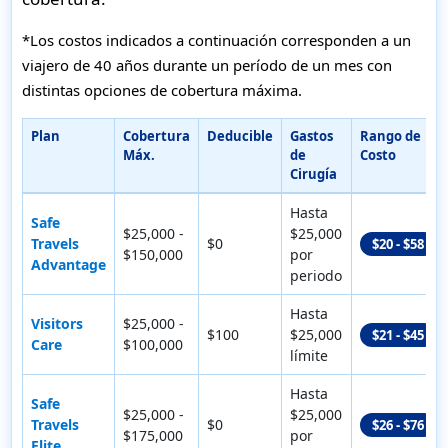
*Los costos indicados a continuación corresponden a un
viajero de 40 años durante un período de un mes con
distintas opciones de cobertura máxima.
Plan
Cobertura
Deducible
Gastos
Rango de
Máx.
de
Costo
Cirugía
Hasta
Safe
$25,000 -
$25,000
Travels
$0
$20 - $58
$150,000
por
Advantage
periodo
Hasta
Visitors
$25,000 -
$100
$25,000
$21 - $45
Care
$100,000
límite
Hasta
Safe
$25,000 -
$25,000
Travels
$0
$26 - $76
$175,000
por
Elite