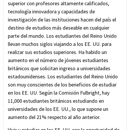
línea.
superior con profesores altamente calificados,
tecnología innovadora y capacidades de
Revise atentamente los documentos del
investigación de las instituciones hacen del país el
seguro de viaje recibidos por correo electrónico
destino de estudios más deseable en cualquier
para obtener detalles de la cobertura y
parte del mundo. Los estudiantes del Reino Unido
números de contacto relevantes
llevan muchos siglos viajando a los EE. UU. para
realizar sus estudios superiores. Ha habido un
aumento en el número de jóvenes estudiantes
británicos que solicitan ingreso a universidades
estadounidenses. Los estudiantes del Reino Unido
son muy conscientes de los beneficios de estudiar
en los EE. UU. Según la Comisión Fulbright, hay
11,000 estudiantes británicos estudiando en
universidades de los EE. UU., lo que supone un
aumento del 21% respecto al año anterior.
Vivir y estudiar en los EE. UU. con la oportunidad de