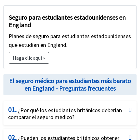
Seguro para estudiantes estadounidenses en
England
Planes de seguro para estudiantes estadounidenses
que estudian en England.
Haga clic aquí »
El seguro médico para estudiantes más barato
en England - Preguntas frecuentes
01.
¿Por qué los estudiantes británicos deberían
comparar el seguro médico?
La mayoría de los planes de seguro médico para
02.
estudiantes internacionales parecen similares a
¿Pueden los estudiantes británicos obtener