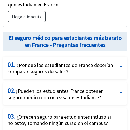
que estudian en France.
Haga clic aquí »
El seguro médico para estudiantes más barato
en France - Preguntas frecuentes
01.
¿Por qué los estudiantes de France deberían
comparar seguros de salud?
La mayoría de los planes de seguro médico para
02.
estudiantes internacionales parecen similares a
¿Pueden los estudiantes France obtener
seguro médico con una visa de estudiante?
primera vista. Sin embargo, si bien tienen muchos
beneficios en común y la prima también es similar,
Sí, los estudiantes de France definitivamente
los diferentes planes de seguro para estudiantes
03.
pueden obtener un buen seguro médico para
¿Ofrecen seguro para estudiantes incluso si
no estoy tomando ningún curso en el campus?
tienen algunos beneficios adicionales o quizás
estudiantes con la visa de estudiante F1. Los