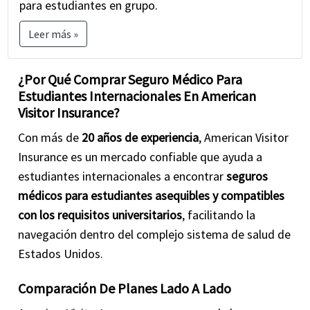
para estudiantes en grupo.
Antes de comprar el mejor seguro para estudiantes
en American Visitor Insurance, es esencial
comparar
Leer más »
el seguro médico para estudiantes
planes y lea
atentamente los detalles y términos de la póliza. Si
¿Por Qué Comprar Seguro Médico Para
tiene alguna pregunta o inquietud, no dude en
Estudiantes Internacionales En American
contáctenos
o llámenos al
877-340-7910
.
Visitor Insurance?
Finalmente, el mejor seguro médico para
Con más de
20 años de experiencia
, American Visitor
estudiantes internacionales es aquel que
Insurance es un mercado confiable que ayuda a
proporciona una cobertura adecuada y se alinea con
estudiantes internacionales a encontrar
seguros
las necesidades específicas, el presupuesto y las
médicos para estudiantes asequibles y compatibles
circunstancias del estudiante.
con los requisitos universitarios
, facilitando la
navegación dentro del complejo sistema de salud de
Estados Unidos.
Comparación De Planes Lado A Lado