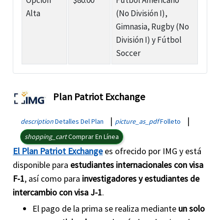
Opción
$80.00
Fútbol Americano
Alta
(No División I),
Gimnasia, Rugby (No
División I) y Fútbol
Soccer
Plan Patriot Exchange
|
|
description
Detalles Del Plan
picture_as_pdf
Folleto
shopping_cart
Comprar En Línea
El Plan Patriot Exchange
es ofrecido por IMG y está
disponible para
estudiantes internacionales con visa
F-1
, así como para
investigadores y estudiantes de
intercambio con visa J-1
.
El pago de la prima se realiza mediante
un solo