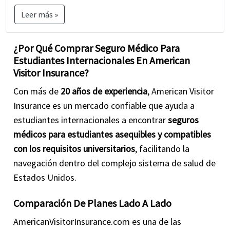
el seguro médico para estudiantes
planes y lea
Leer más »
atentamente los detalles y términos de la póliza. Si
tiene alguna pregunta o inquietud, no dude en
¿Por Qué Comprar Seguro Médico Para
contáctenos
o llámenos al
877-340-7910
.
Estudiantes Internacionales En American
Visitor Insurance?
Finalmente, el mejor seguro médico para
estudiantes internacionales es aquel que
Con más de
20 años de experiencia
, American Visitor
proporciona una cobertura adecuada y se alinea con
Insurance es un mercado confiable que ayuda a
las necesidades específicas, el presupuesto y las
estudiantes internacionales a encontrar
seguros
circunstancias del estudiante.
médicos para estudiantes asequibles y compatibles
con los requisitos universitarios
, facilitando la
navegación dentro del complejo sistema de salud de
Estados Unidos.
Comparación De Planes Lado A Lado
AmericanVisitorInsurance.com es una de las