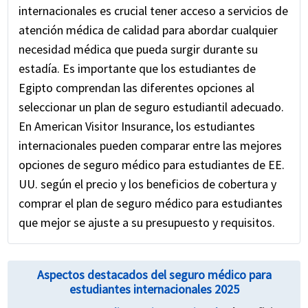
línea.
internacionales es crucial tener acceso a servicios de
atención médica de calidad para abordar cualquier
Revise atentamente los documentos del
necesidad médica que pueda surgir durante su
seguro de viaje recibidos por correo electrónico
estadía. Es importante que los estudiantes de
para obtener detalles de la cobertura y
Egipto comprendan las diferentes opciones al
números de contacto relevantes
seleccionar un plan de seguro estudiantil adecuado.
En American Visitor Insurance, los estudiantes
internacionales pueden comparar entre las mejores
opciones de seguro médico para estudiantes de EE.
UU. según el precio y los beneficios de cobertura y
comprar el plan de seguro médico para estudiantes
que mejor se ajuste a su presupuesto y requisitos.
Aspectos destacados del seguro médico para
estudiantes internacionales 2025