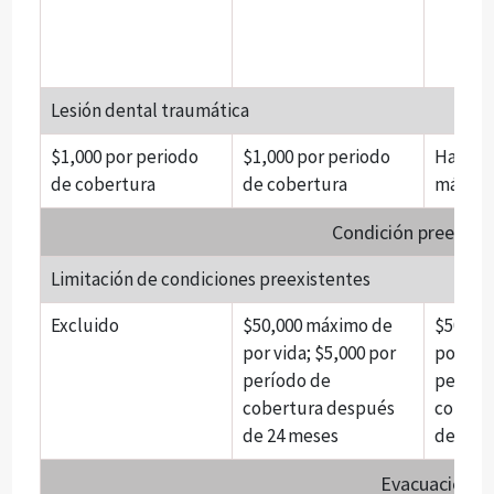
Lesión dental traumática
$1,000 por periodo
$1,000 por periodo
Hasta e
de cobertura
de cobertura
máximo
Condición preexist
Limitación de condiciones preexistentes
Excluido
$50,000 máximo de
$50,00
por vida; $5,000 por
por vid
período de
períod
cobertura después
cobert
de 24 meses
de 24 
Evacuación