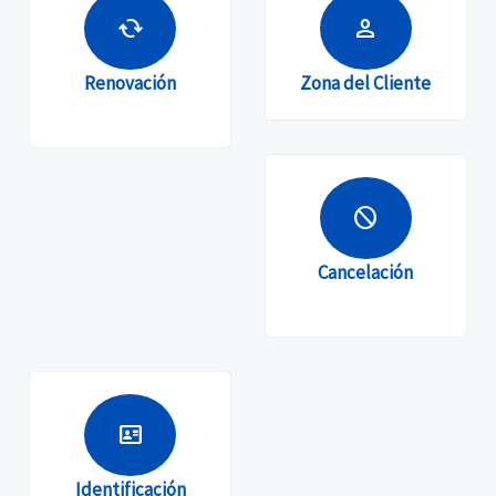
cached
person
Renovación
Zona del Cliente
block
Cancelación
id_card
Identificación