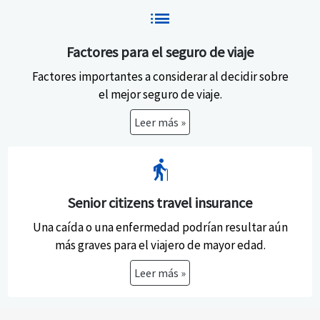
list
Factores para el seguro de viaje
Factores importantes a considerar al decidir sobre
el mejor seguro de viaje.
Leer más »
elderly
Senior citizens travel insurance
Una caída o una enfermedad podrían resultar aún
más graves para el viajero de mayor edad.
Leer más »