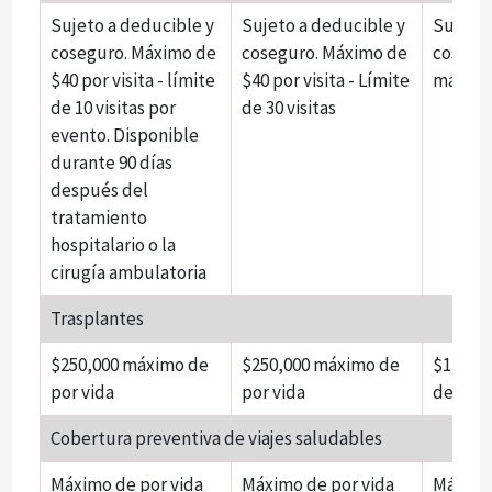
Sujeto a deducible y
Sujeto a deducible y
Sujeto 
coseguro. Máximo de
coseguro. Máximo de
cosegur
$40 por visita - límite
$40 por visita - Límite
máximo 
de 10 visitas por
de 30 visitas
evento. Disponible
durante 90 días
después del
tratamiento
hospitalario o la
cirugía ambulatoria
Trasplantes
$250,000 máximo de
$250,000 máximo de
$1,000
por vida
por vida
de por 
Cobertura preventiva de viajes saludables
Máximo de por vida
Máximo de por vida
Máximo 