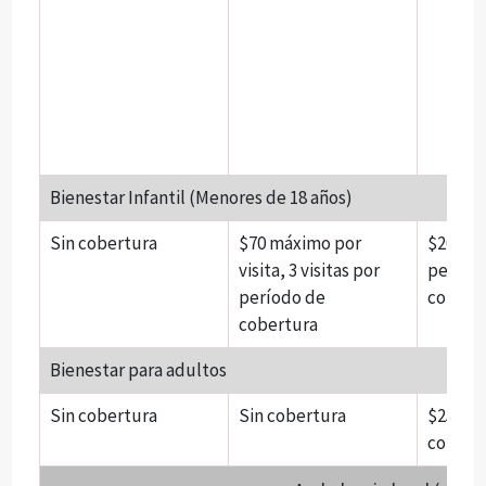
Bienestar Infantil (Menores de 18 años)
Sin cobertura
$70 máximo por
$200 m
visita, 3 visitas por
períod
período de
cobert
cobertura
Bienestar para adultos
Sin cobertura
Sin cobertura
$250 po
cobert