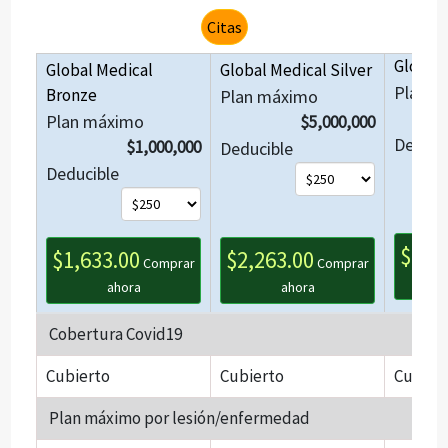
Citas
Global 
Global Medical
Global Medical Silver
Plan m
Bronze
Plan máximo
Plan máximo
$5,000,000
Deduci
$1,000,000
Deducible
Deducible
$3,8
$1,633.00
$2,263.00
Comprar
Comprar
ahora
ahora
Cobertura Covid19
Cubierto
Cubierto
Cubier
Plan máximo por lesión/enfermedad