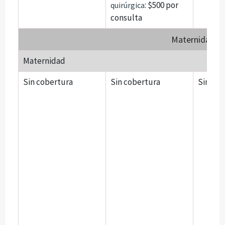
: $500 por
quirúrgica
consulta
Maternidad
Maternidad
Sin cobertura
Sin cobertura
Sin cob