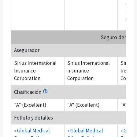
elegi
prov
aten
Seguro de viaje
Asegurador
Sirius International
Sirius International
Sirius 
Insurance
Insurance
Insura
Corporation
Corporation
Corpor
Clasificación
"A" (Excellent)
"A" (Excellent)
"A" (Ex
Folleto y detalles
»
Global Medical
»
Global Medical
»
Globa