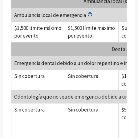
Ambulancia local (solo 
Ambulancia local de emergencia
$1,500 límite máximo
$1,500 límite máximo
Sujeto 
por evento
por evento
cosegu
Dental
Emergencia dental debido a un dolor repentino e inesp
Sin cobertura
Sin cobertura
$100 po
cobert
Odontología que no sea de emergencia debido a un acc
Sin cobertura
Sin cobertura
$500 po
cobert