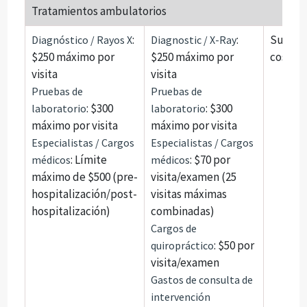
Tratamientos ambulatorios
:
:
Sujeto 
Diagnóstico / Rayos X
Diagnostic / X-Ray
$250 máximo por
$250 máximo por
cosegu
visita
visita
Pruebas de
Pruebas de
: $300
: $300
laboratorio
laboratorio
máximo por visita
máximo por visita
Especialistas / Cargos
Especialistas / Cargos
: Límite
: $70 por
médicos
médicos
máximo de $500 (pre-
visita/examen (25
hospitalización/post-
visitas máximas
hospitalización)
combinadas)
Cargos de
: $50 por
quiropráctico
visita/examen
Gastos de consulta de
intervención