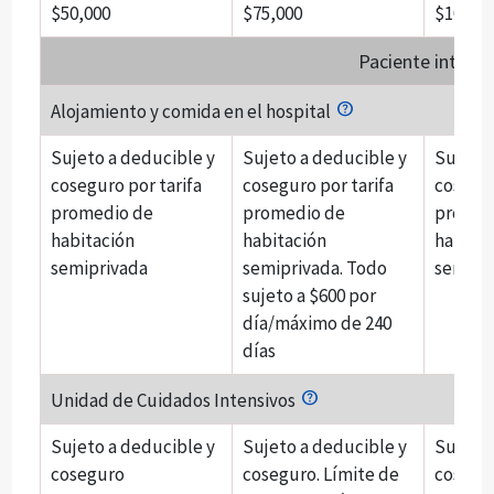
$50,000
$75,000
$100,0
Paciente intern
Alojamiento y comida en el hospital
Sujeto a deducible y
Sujeto a deducible y
Sujeto 
coseguro por tarifa
coseguro por tarifa
cosegur
promedio de
promedio de
promed
habitación
habitación
habitac
semiprivada
semiprivada. Todo
semipr
sujeto a $600 por
día/máximo de 240
días
Unidad de Cuidados Intensivos
Sujeto a deducible y
Sujeto a deducible y
Sujeto 
coseguro
coseguro. Límite de
cosegu