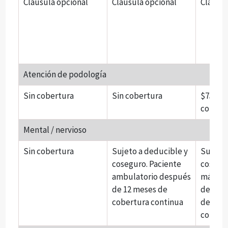
Cláusula opcional
Cláusula opcional
Cláusul
Atención de podología
Sin cobertura
Sin cobertura
$750 po
cobert
Mental / nervioso
Sin cobertura
Sujeto a deducible y
Sujeto 
coseguro. Paciente
cosegur
ambulatorio después
máximo
de 12 meses de
despué
cobertura continua
de cob
continu