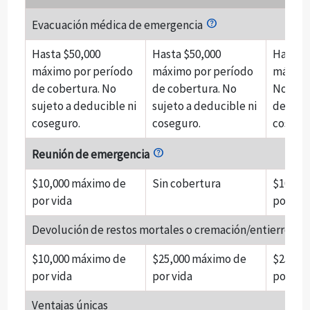
Evacuación médica de emergencia
Hasta $50,000
Hasta $50,000
Hasta e
máximo por período
máximo por período
máximo 
de cobertura. No
de cobertura. No
No suje
sujeto a deducible ni
sujeto a deducible ni
deducib
coseguro.
coseguro.
cosegu
Reunión de emergencia
$10,000 máximo de
Sin cobertura
$10,00
por vida
por vid
Devolución de restos mortales o cremación/entierro
$10,000 máximo de
$25,000 máximo de
$25,00
por vida
por vida
por vid
Ventajas únicas