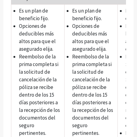
Es un plan de
Es un plan de
Es un
beneficio fijo.
beneficio fijo.
cober
Opciones de
Opciones de
Benef
deducibles más
deducibles más
biene
altos para que el
altos para que el
adult
asegurado elija.
asegurado elija.
dispo
Reembolso de la
Reembolso de la
Ment
prima completa si
prima completa si
$10,
la solicitud de
la solicitud de
de c
cancelación de la
cancelación de la
$50,0
póliza se recibe
póliza se recibe
de po
dentro de los 15
dentro de los 15
disp
días posteriores a
días posteriores a
desp
la recepción de los
la recepción de los
mese
documentos del
documentos del
cobe
seguro
seguro
conti
pertinentes.
pertinentes.
Liber