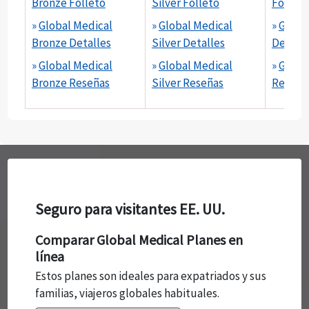
Bronze Folleto
Silver Folleto
Folleto
»
Global Medical
»
Global Medical
»
Globa
Bronze Detalles
Silver Detalles
Detalle
»
Global Medical
»
Global Medical
»
Globa
Bronze Reseñas
Silver Reseñas
Reseña
Seguro para visitantes EE. UU.
Comparar Global Medical Planes en
línea
Estos planes son ideales para expatriados y sus
familias, viajeros globales habituales.