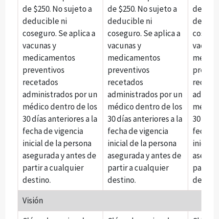
de $250. No sujeto a
de $250. No sujeto a
de $250
deducible ni
deducible ni
deducib
coseguro. Se aplica a
coseguro. Se aplica a
cosegur
vacunas y
vacunas y
vacunas
medicamentos
medicamentos
medica
preventivos
preventivos
preven
recetados
recetados
receta
administrados por un
administrados por un
adminis
médico dentro de los
médico dentro de los
médico 
30 días anteriores a la
30 días anteriores a la
30 días 
fecha de vigencia
fecha de vigencia
fecha d
inicial de la persona
inicial de la persona
inicial 
asegurada y antes de
asegurada y antes de
asegura
partir a cualquier
partir a cualquier
partir 
destino.
destino.
destino
Visión