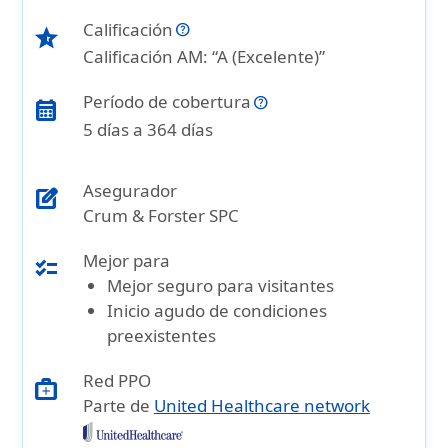
Calificación
star_half
Calificación AM: “A (Excelente)”
Período de cobertura
calendar_month
5 días a 364 días
Asegurador
edit_square
Crum & Forster SPC
Mejor para
checklist
Mejor seguro para visitantes
Inicio agudo de condiciones
preexistentes
Red PPO
medical_services
Parte de
United Healthcare network