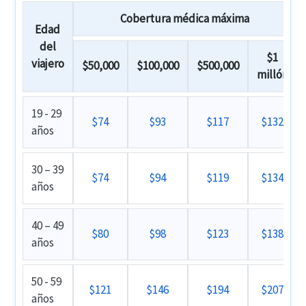
Cobertura médica máxima
Edad
del
$1
viajero
$50,000
$100,000
$500,000
millón
19 - 29
$74
$93
$117
$132
años
30 – 39
$74
$94
$119
$134
años
40 – 49
$80
$98
$123
$138
años
50 - 59
$121
$146
$194
$207
años