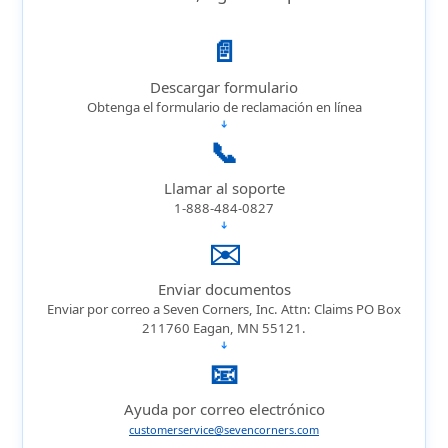
📄
Descargar formulario
Obtenga el formulario de reclamación en línea
➔
📞
Llamar al soporte
1-888-484-0827
➔
✉️
Enviar documentos
Enviar por correo a Seven Corners, Inc. Attn: Claims PO Box
211760 Eagan, MN 55121.
➔
📧
Ayuda por correo electrónico
customerservice@sevencorners.com