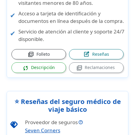
visitantes menores de
80 años
.
Acceso a
tarjeta de identificación y
documentos
en línea después de la compra.
Servicio de
atención al cliente y soporte 24/7
disponible.
picture_as_pdf
edit_square
Folleto
Reseñas
sync
picture_as_pdf
Descripción
Reclamaciones
⭐ Reseñas del seguro médico de
viaje básico
Proveedor de seguros
handshake
Seven Corners