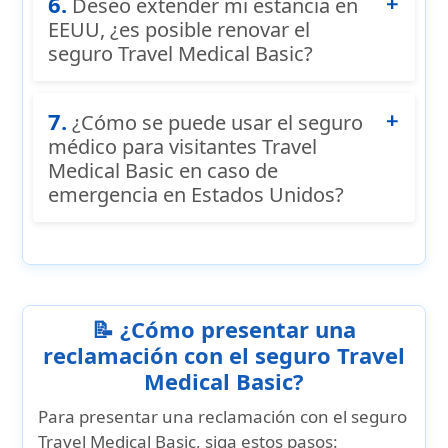
6.
explíquele que tiene el seguro Travel
Deseo extender mi estancia en
Medical Basic. Muéstrele su tarjeta de
EEUU, ¿es posible renovar el
identificación y pídale que llame a Seven
seguro Travel Medical Basic?
Corners Assist si desea verificar los
Sí, el seguro Travel Medical Basic está
beneficios y la elegibilidad. Algunos
7.
disponible hasta un total de 364 días. Los
¿Cómo se puede usar el seguro
proveedores pueden aceptar facturar
viajeros que inicialmente compraron menos
médico para visitantes Travel
directamente a Seven Corners, pero no
de 364 días y desean extender su cobertura
Medical Basic en caso de
están obligados a hacerlo.
emergencia en Estados Unidos?
pueden
renovar el seguro Travel Medical
Basic en línea
hasta 364 días.
Los visitantes a EEUU pueden consultar este
artículo sobre
cómo usar el seguro médico
para visitantes Travel Medical Basic
en caso
de emergencia en Estados Unidos.
📝 ¿Cómo presentar una
reclamación con el seguro Travel
Medical Basic?
Para presentar una reclamación con el seguro
Travel Medical Basic, siga estos pasos: